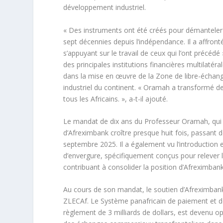
développement industriel.
« Des instruments ont été créés pour démanteler l
sept décennies depuis l’indépendance. Il a affront
s’appuyant sur le travail de ceux qui l’ont précédé
des principales institutions financières multilaté
dans la mise en œuvre de la Zone de libre-échang
industriel du continent. « Oramah a transformé de
tous les Africains. », a-t-il ajouté.
Le mandat de dix ans du Professeur Oramah, qui a
d’Afreximbank croître presque huit fois, passant de
septembre 2025. Il a également vu l’introduction 
d’envergure, spécifiquement conçus pour relever 
contribuant à consolider la position d’Afreximba
Au cours de son mandat, le soutien d’Afreximbank
ZLECAf. Le Système panafricain de paiement et d
règlement de 3 milliards de dollars, est devenu o