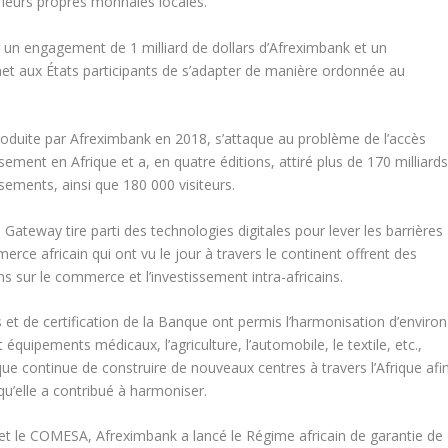
leurs propres monnaies locales.
un engagement de 1 milliard de dollars d’Afreximbank et un
met aux États participants de s’adapter de manière ordonnée au
troduite par Afreximbank en 2018, s’attaque au problème de l’accès
ssement en Afrique et a, en quatre éditions, attiré plus de 170 milliard
ements, ainsi que 180 000 visiteurs.
 Gateway tire parti des technologies digitales pour lever les barrières
rce africain qui ont vu le jour à travers le continent offrent des
ns sur le commerce et l’investissement intra-africains.
et de certification de la Banque ont permis l’harmonisation d’environ
uipements médicaux, l’agriculture, l’automobile, le textile, etc.,
nque continue de construire de nouveaux centres à travers l’Afrique afi
u’elle a contribué à harmoniser.
 et le COMESA, Afreximbank a lancé le Régime africain de garantie de