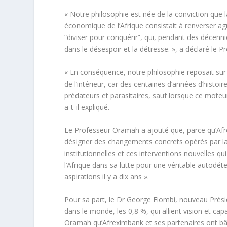
« Notre philosophie est née de la conviction que 
économique de l’Afrique consistait à renverser agr
“diviser pour conquérir”, qui, pendant des décenni
dans le désespoir et la détresse. », a déclaré le 
« En conséquence, notre philosophie reposait sur 
de l’intérieur, car des centaines d’années d’histoi
prédateurs et parasitaires, sauf lorsque ce moteur
a-t-il expliqué.
Le Professeur Oramah a ajouté que, parce qu’Afr
désigner des changements concrets opérés par la
institutionnelles et ces interventions nouvelles 
l’Afrique dans sa lutte pour une véritable autodét
aspirations il y a dix ans ».
Pour sa part, le Dr George Elombi, nouveau Prési
dans le monde, les 0,8 %, qui allient vision et capa
Oramah qu’Afreximbank et ses partenaires ont bâti