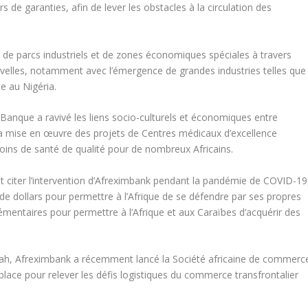
ars de garanties, afin de lever les obstacles à la circulation des
de parcs industriels et de zones économiques spéciales à travers
nouvelles, notamment avec l’émergence de grandes industries telles que
e au Nigéria.
 Banque a ravivé les liens socio-culturels et économiques entre
t la mise en œuvre des projets de Centres médicaux d’excellence
 soins de santé de qualité pour de nombreux Africains.
eut citer l’intervention d’Afreximbank pendant la pandémie de COVID-19
 de dollars pour permettre à l’Afrique de se défendre par ses propres
lémentaires pour permettre à l’Afrique et aux Caraïbes d’acquérir des
mah, Afreximbank a récemment lancé la Société africaine de commerc
 place pour relever les défis logistiques du commerce transfrontalier