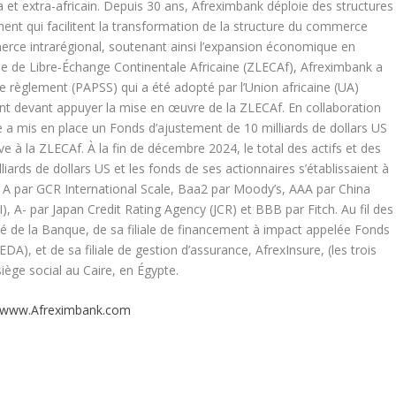
et extra-africain. Depuis 30 ans, Afreximbank déploie des structures
ent qui facilitent la transformation de la structure du commerce
ommerce intrarégional, soutenant ainsi l’expansion économique en
one de Libre-Échange Continentale Africaine (ZLECAf), Afreximbank a
e règlement (PAPSS) qui a été adopté par l’Union africaine (UA)
t devant appuyer la mise en œuvre de la ZLECAf. En collaboration
ue a mis en place un Fonds d’ajustement de 10 milliards de dollars US
ve à la ZLECAf. À la fin de décembre 2024, le total des actifs et des
liards de dollars US et les fonds de ses actionnaires s’établissaient à
ée A par GCR International Scale, Baa2 par Moody’s, AAA par China
), A- par Japan Credit Rating Agency (JCR) et BBB par Fitch. Au fil des
é de la Banque, de sa filiale de financement à impact appelée Fonds
), et de sa filiale de gestion d’assurance, AfrexInsure, (les trois
iège social au Caire, en Égypte.
www.Afreximbank.com