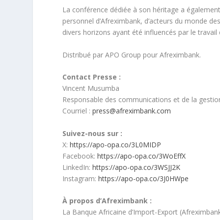
La conférence dédiée à son héritage a égalemen
personnel d’Afreximbank, d’acteurs du monde des a
divers horizons ayant été influencés par le trava
Distribué par APO Group pour Afreximbank.
Contact Presse :
Vincent Musumba
Responsable des communications et de la gestion
Courriel :
press@afreximbank.com
Suivez-nous sur :
X:
https://apo-opa.co/3L0MIDP
Facebook:
https://apo-opa.co/3WoEffX
LinkedIn:
https://apo-opa.co/3WSJJ2K
Instagram:
https://apo-opa.co/3J0HWpe
À propos d’Afreximbank :
La Banque Africaine d’Import-Export (Afreximbank) 