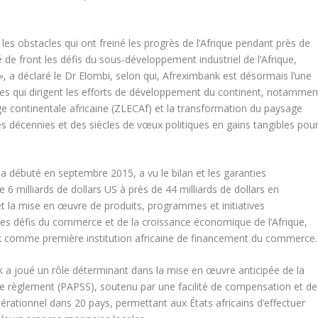
es obstacles qui ont freiné les progrès de l’Afrique pendant près de
é de front les défis du sous-développement industriel de l’Afrique,
 », a déclaré le Dr Elombi, selon qui, Afreximbank est désormais l’une
rales qui dirigent les efforts de développement du continent, notammen
e continentale africaine (ZLECAf) et la transformation du paysage
s décennies et des siècles de vœux politiques en gains tangibles pou
 débuté en septembre 2015, a vu le bilan et les garanties
 6 milliards de dollars US à près de 44 milliards de dollars en
et la mise en œuvre de produits, programmes et initiatives
les défis du commerce et de la croissance économique de l’Afrique,
nk comme première institution africaine de financement du commerce.
 a joué un rôle déterminant dans la mise en œuvre anticipée de la
e règlement (PAPSS), soutenu par une facilité de compensation et de
pérationnel dans 20 pays, permettant aux États africains d’effectuer