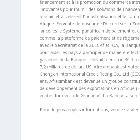
financement et à la promotion du commerce intra 
innovantes pour fournir des solutions de financem
africain et accélèrent l’industrialisation et le c
Afrique. Fervente défenseur de l’Accord sur la Z
lancé les le Système panafricain de paiement et d
comme la plateforme de paiement et de règlemen
avec le Secrétariat de la ZLECAf et l’UA, la Banq
pour aider les pays à participer de manière effecti
garanties de la Banque s’élevait à environ 40,1 mil
7,2 milliards de dollars US. Afreximbank est not
Chengxin International Credit Rating Co., Ltd (CCXI
ans, Afreximbank est devenue un groupe constitu
de développement des exportations en Afrique (FEDA
entités forment « le Groupe »). La Banque a son s
Pour de plus amples informations, veuillez visiter