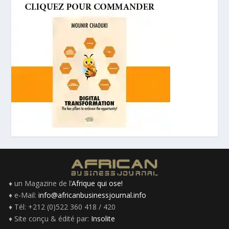
♦ un Magazine de l’
Afrique qui ose!
♦ e-Mail:
info@africanbusinessjournal.info
♦ Tél: +212 (0)522 360 418 / 420
♦ Site conçu & édité par:
Insolite