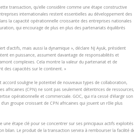
cette transaction, qu’elle considère comme une étape constructive
s entreprises internationales restent essentielles au développement des
dans la capacité opérationnelle croissante des entreprises nationales
uration, qui encourage de plus en plus des partenariats équilibrés
rt d’actifs, mais aussi la dynamique », déclare NJ Ayuk, président
ontent en puissance, assument davantage de responsabilités et
 amont complexes. Cela montre la valeur du partenariat et de
t des capacités sur le continent. »
cet accord souligne le potentiel de nouveaux types de collaboration,
les africaines (CPN) ne sont pas seulement détentrices de ressources
ertise opérationnelle et commerciale. GOC, qui n’a cessé d’élargir son
ie d’un groupe croissant de CPN africaines qui jouent un rôle plus
une étape clé pour se concentrer sur ses principaux actifs exploités
n bilan. Le produit de la transaction servira à rembourser la facilité d