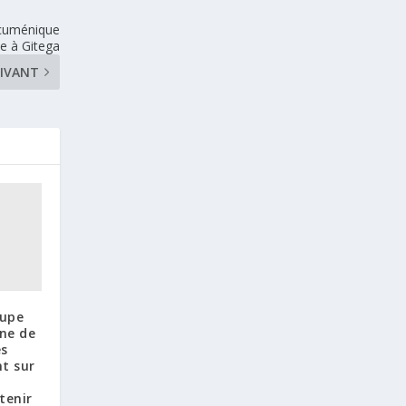
ecuménique
e à Gitega
IVANT
oupe
ine de
es
t sur
tenir