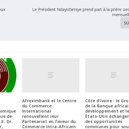
eux
Le Président Ndayishimiye prend part à la prière o
mensuell
SU
Afreximbank et le Centre
Côte d’Ivoire : le Gr
du Commerce
de la Banque africa
International
développement et l
omique
renouvellent leur
États-Unis échangen
que de
Partenariat en faveur du
des opportunités
.E. Dr.
Commerce Intra-Africain
communes pour sou
Y,