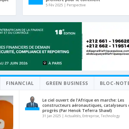
5 Fév 2025
|
Perspective
FINANCIAL
GREEN BUSINESS
BLOC-NOT
Le ciel ouvert de l’Afrique en marche: Les
constructeurs aéronautiques, catalyseurs 
progrès (Par Henok Teferra Shawl)
31 Jan 2025
|
Actualités
,
Entreprise
,
Technology