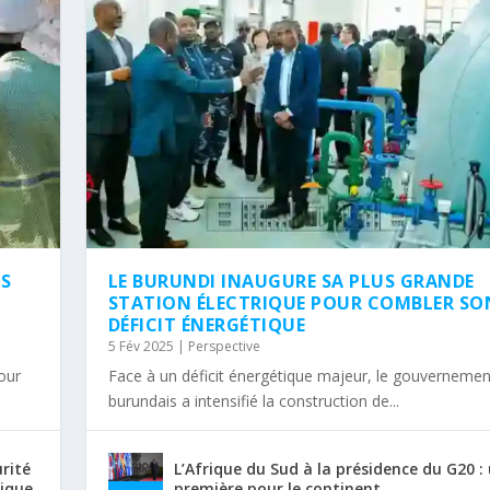
NS
LE BURUNDI INAUGURE SA PLUS GRANDE
STATION ÉLECTRIQUE POUR COMBLER SO
DÉFICIT ÉNERGÉTIQUE
5 Fév 2025
|
Perspective
tour
Face à un déficit énergétique majeur, le gouvernemen
burundais a intensifié la construction de...
urité
L’Afrique du Sud à la présidence du G20 :
rique
première pour le continent