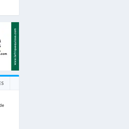
ES
de