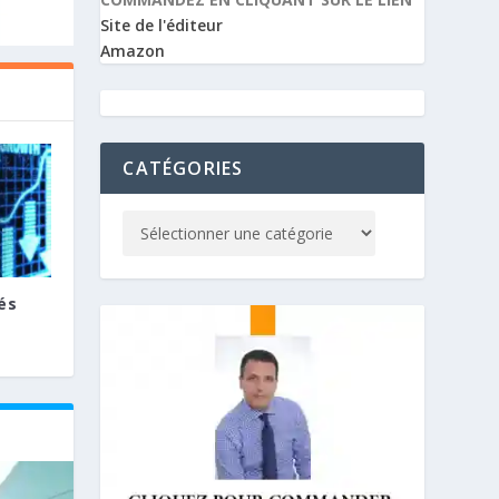
Site de l'éditeur
Amazon
CATÉGORIES
és
E