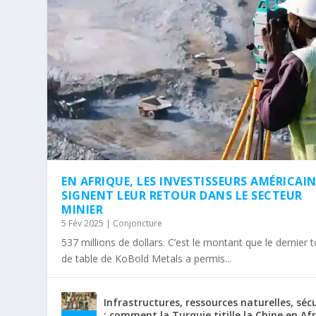
EN AFRIQUE, LES INVESTISSEURS AMÉRICAI
SIGNENT LEUR RETOUR DANS LE SECTEUR
MINIER
5 Fév 2025
|
Conjoncture
537 millions de dollars. C’est le montant que le dernier 
de table de KoBold Metals a permis...
Infrastructures, ressources naturelles, séc
: comment la Turquie titille la Chine en Af