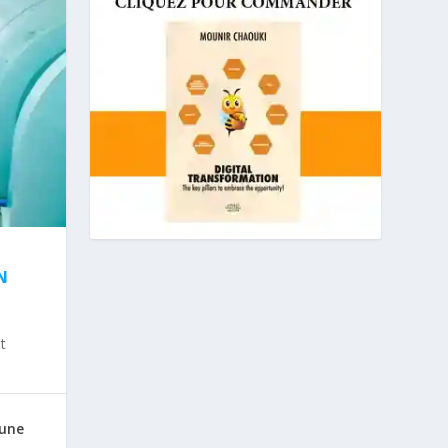
N
t
 une