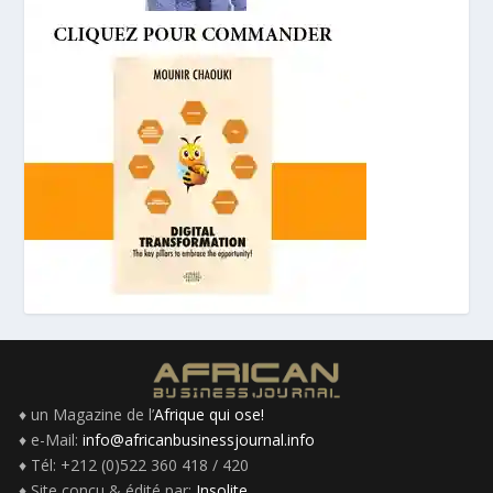
♦ un Magazine de l’
Afrique qui ose!
♦ e-Mail:
info@africanbusinessjournal.info
♦ Tél: +212 (0)522 360 418 / 420
♦ Site conçu & édité par:
Insolite