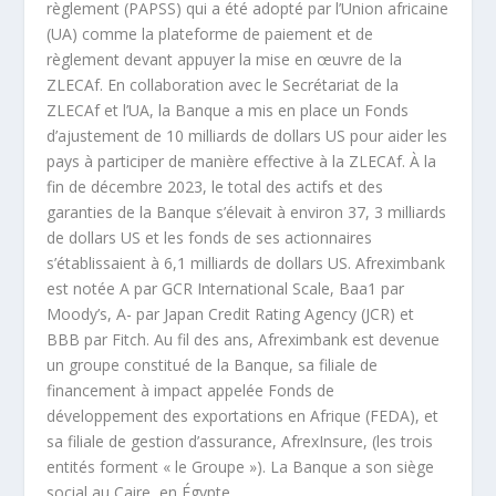
règlement (PAPSS) qui a été adopté par l’Union africaine
(UA) comme la plateforme de paiement et de
règlement devant appuyer la mise en œuvre de la
ZLECAf. En collaboration avec le Secrétariat de la
ZLECAf et l’UA, la Banque a mis en place un Fonds
d’ajustement de 10 milliards de dollars US pour aider les
pays à participer de manière effective à la ZLECAf. À la
fin de décembre 2023, le total des actifs et des
garanties de la Banque s’élevait à environ 37, 3 milliards
de dollars US et les fonds de ses actionnaires
s’établissaient à 6,1 milliards de dollars US. Afreximbank
est notée A par GCR International Scale, Baa1 par
Moody’s, A- par Japan Credit Rating Agency (JCR) et
BBB par Fitch. Au fil des ans, Afreximbank est devenue
un groupe constitué de la Banque, sa filiale de
financement à impact appelée Fonds de
développement des exportations en Afrique (FEDA), et
sa filiale de gestion d’assurance, AfrexInsure, (les trois
entités forment « le Groupe »). La Banque a son siège
social au Caire, en Égypte.