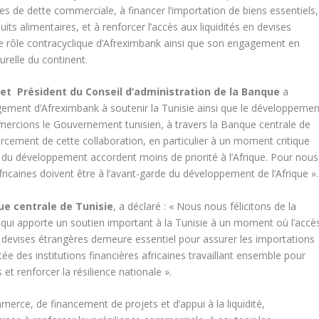
 de dette commerciale, à financer l’importation de biens essentiels,
its alimentaires, et à renforcer l’accès aux liquidités en devises
le rôle contracyclique d’Afreximbank ainsi que son engagement en
relle du continent.
 et Président du Conseil d’administration de la Banque
a
gagement d’Afreximbank à soutenir la Tunisie ainsi que le développemen
ercions le Gouvernement tunisien, à travers la Banque centrale de
orcement de cette collaboration, en particulier à un moment critique
t du développement accordent moins de priorité à l’Afrique. Pour nous
fricaines doivent être à l’avant-garde du développement de l’Afrique ».
ue centrale de Tunisie
, a déclaré : « Nous nous félicitons de la
 qui apporte un soutien important à la Tunisie à un moment où l’accè
 devises étrangères demeure essentiel pour assurer les importations
outée des institutions financières africaines travaillant ensemble pour
 renforcer la résilience nationale ».
rce, de financement de projets et d’appui à la liquidité,