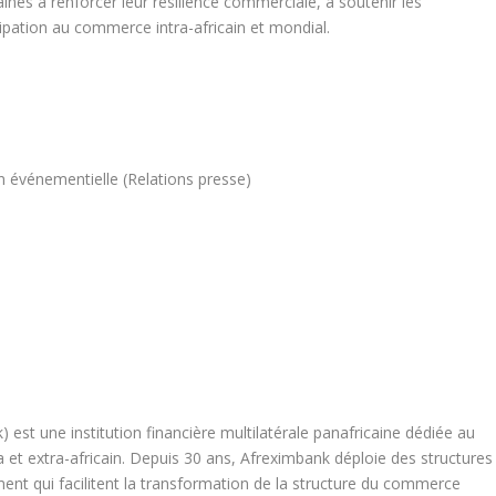
ines à renforcer leur résilience commerciale, à soutenir les
icipation au commerce intra-africain et mondial.
 événementielle (Relations presse)
est une institution financière multilatérale panafricaine dédiée au
et extra-africain. Depuis 30 ans, Afreximbank déploie des structures
ent qui facilitent la transformation de la structure du commerce