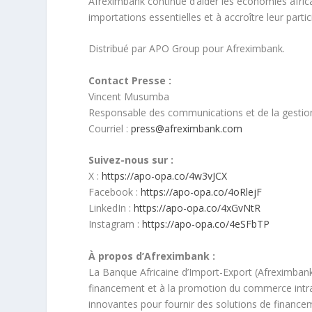
Afreximbank continue d’aider les économies africa
importations essentielles et à accroître leur part
Distribué par APO Group pour Afreximbank.
Contact Presse :
Vincent Musumba
Responsable des communications et de la gestion
Courriel :
press@afreximbank.com
Suivez-nous sur :
X :
https://apo-opa.co/4w3vJCX
Facebook :
https://apo-opa.co/4oRlejF
LinkedIn :
https://apo-opa.co/4xGvNtR
Instagram :
https://apo-opa.co/4eSFbTP
À propos d’Afreximbank :
La Banque Africaine d’Import-Export (Afreximbank) 
financement et à la promotion du commerce intra 
innovantes pour fournir des solutions de financem