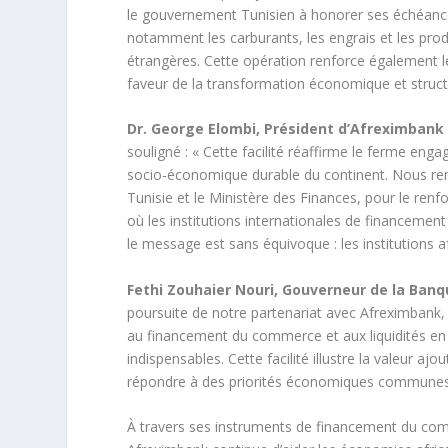
le gouvernement Tunisien à honorer ses échéances
notamment les carburants, les engrais et les produ
étrangères. Cette opération renforce également 
faveur de la transformation économique et structu
Dr. George Elombi, Président d’Afreximbank
souligné : « Cette facilité réaffirme le ferme en
socio-économique durable du continent. Nous rem
Tunisie et le Ministère des Finances, pour le renf
où les institutions internationales de financemen
le message est sans équivoque : les institutions a
Fethi Zouhaier Nouri, Gouverneur de la Banq
poursuite de notre partenariat avec Afreximbank,
au financement du commerce et aux liquidités en
indispensables. Cette facilité illustre la valeur aj
répondre à des priorités économiques communes et
À travers ses instruments de financement du comme