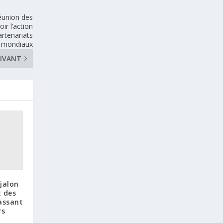
éunion des
ir l’action
rtenariats
mondiaux
IVANT
jalon
t des
assant
rs