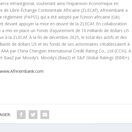
ommerce intrarégional, soutenant ainsi l’expansion économique en
one de Libre-Échange Continentale Africaine (ZLECAf), Afreximbank a
e règlement (PAPSS) qui a été adopté par l’Union africaine (UA)
t devant appuyer la mise en œuvre de la ZLECAf. En collaboration
ue a mis en place un Fonds d’ajustement de 10 milliards de dollars US
ve à la ZLECAf. À la fin de décembre 2025, le total des actifs et des
liards de dollars US et les fonds de ses actionnaires s’établissaient à
 AAA par China Chengxin International Credit Rating Co., Ltd (CCXI), A
) et Baa2 par Moody’s. Moody’s (Baa2) et S&P Global Ratings (BBB+).
.
www.Afreximbank.com
AGER: