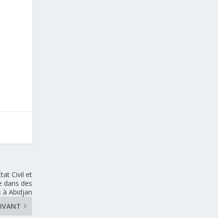
at Civil et
e dans des
s à Abidjan
IVANT