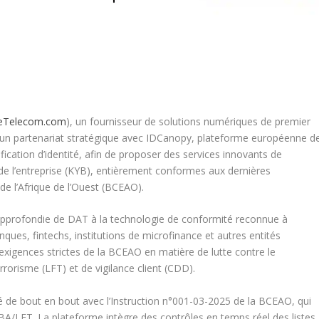
ueTelecom.com
), un fournisseur de solutions numériques de premier
i un partenariat stratégique avec IDCanopy, plateforme européenne d
fication d’identité, afin de proposer des services innovants de
de l’entreprise (KYB), entièrement conformes aux dernières
e l’Afrique de l’Ouest (BCEAO).
e approfondie de DAT à la technologie de conformité reconnue à
ques, fintechs, institutions de microfinance et autres entités
xigences strictes de la BCEAO en matière de lutte contre le
rorisme (LFT) et de vigilance client (CDD).
de bout en bout avec l’Instruction n°001-03-2025 de la BCEAO, qui
BA/LFT. La plateforme intègre des contrôles en temps réel des listes