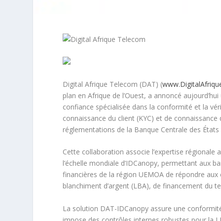
Digital Afrique Telecom (DAT) (
www.DigitalAfriq
plan en Afrique de l’Ouest, a annoncé aujourd’hu
confiance spécialisée dans la conformité et la véri
connaissance du client (KYC) et de connaissance 
réglementations de la Banque Centrale des États d
Cette collaboration associe l’expertise régional
l’échelle mondiale d’IDCanopy, permettant aux ban
financières de la région UEMOA de répondre aux e
blanchiment d’argent (LBA), de financement du ter
La solution DAT-IDCanopy assure une conformité 
impose des contrôles internes robustes pour la L