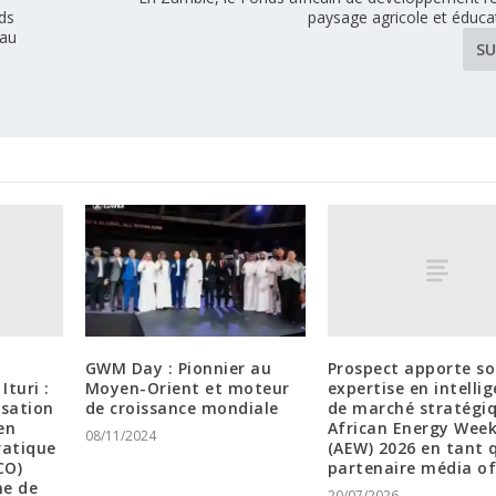
nds
paysage agricole et éduca
 au
SU
Prospect apporte s
GWM Day : Pionnier au
turi :
expertise en intelli
Moyen-Orient et moteur
isation
de marché stratégi
de croissance mondiale
en
African Energy Wee
08/11/2024
ratique
(AEW) 2026 en tant 
CO)
partenaire média off
ne de
20/07/2026