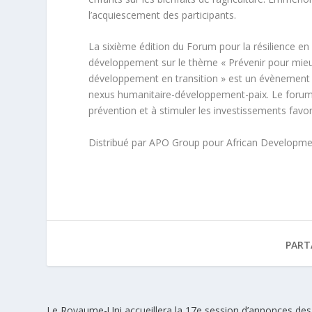
l’acquiescement des participants.
La sixième édition du Forum pour la résilience en
développement sur le thème « Prévenir pour mieux
développement en transition » est un évènement de
nexus humanitaire-développement-paix. Le forum pe
prévention et à stimuler les investissements favora
Distribué par APO Group pour African Developme
PART
Le Royaume-Uni accueillera la 17e session d’annonces des