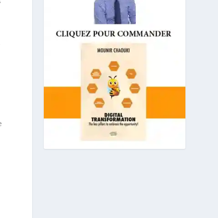
s
r
e