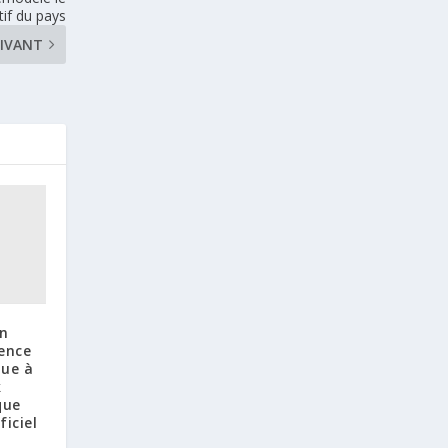
tif du pays
IVANT
on
gence
que à
k
que
iciel