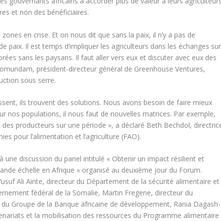
les gouvernants africains à accorder plus de valeur à leurs agriculteur
res et non des bénéficiaires.
 zones en crise. Et on nous dit que sans la paix, il n’y a pas de
de paix. Il est temps d’impliquer les agriculteurs dans les échanges su
borées sans les paysans. Il faut aller vers eux et discuter avec eux des
d Fomundam, président-directeur général de Greenhouse Ventures,
uction sous serre.
stissent, ils trouvent des solutions. Nous avons besoin de faire mieux
r nos populations, il nous faut de nouvelles matrices. Par exemple,
des producteurs sur une période », a déclaré Beth Bechdol, directric
es pour l’alimentation et l’agriculture (FAO).
ne discussion du panel intitulé « Obtenir un impact résilient et
rande échelle en Afrique » organisé au deuxième jour du Forum.
usuf Ali Ainte, directeur du Département de la sécurité alimentaire et
ernement fédéral de la Somalie, Martin Fregene, directeur du
rie du Groupe de la Banque africaine de développement, Rania Dagash-
tenariats et la mobilisation des ressources du Programme alimentaire