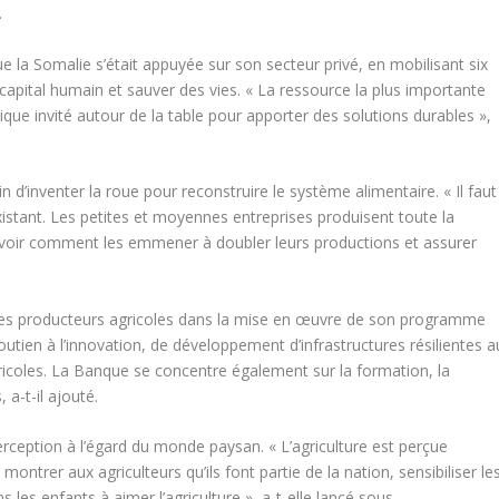
.
e la Somalie s’était appuyée sur son secteur privé, en mobilisant six
 capital humain et sauver des vies. « La ressource la plus importante
mique invité autour de la table pour apporter des solutions durables »,
in d’inventer la roue pour reconstruire le système alimentaire. « Il faut
istant. Les petites et moyennes entreprises produisent toute la
oir comment les emmener à doubler leurs productions et assurer
e les producteurs agricoles dans la mise en œuvre de son programme
soutien à l’innovation, de développement d’infrastructures résilientes a
agricoles. La Banque se concentre également sur la formation, la
 a-t-il ajouté.
rception à l’égard du monde paysan. « L’agriculture est perçue
ntrer aux agriculteurs qu’ils font partie de la nation, sensibiliser le
s les enfants à aimer l’agriculture », a-t-elle lancé sous