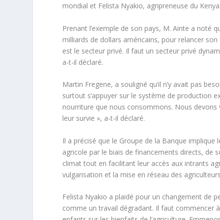
mondial et Felista Nyakio, agripreneuse du Kenya
Prenant l’exemple de son pays, M. Ainte a noté qu
milliards de dollars américains, pour relancer son
est le secteur privé. Il faut un secteur privé dyna
a-t-il déclaré.
Martin Fregene, a souligné qu’il n’y avait pas beso
surtout s’appuyer sur le système de production ex
nourriture que nous consommons. Nous devons v
leur survie », a-t-il déclaré.
Il a précisé que le Groupe de la Banque impliqu
agricole par le biais de financements directs, de 
climat tout en facilitant leur accès aux intrants 
vulgarisation et la mise en réseau des agriculteurs,
Felista Nyakio a plaidé pour un changement de pe
comme un travail dégradant. Il faut commencer à mo
enfants sur les bienfaits de l’agriculture. Emmenon