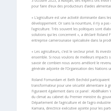
3 octobre 2025, à Abidjan, des experts ont invité 
pour faire d’eux des producteurs d’aides alimentai
« L’agriculture est une activité dominante dans les
développement. Or sans la nourriture, il n’y a pas 
l’agriculture. Très souvent les politiques sont éla
solutions qui les concernent », a déclaré Rolan
entreprise camerounaise spécialisée dans la prod
« Les agriculteurs, c’est le secteur privé. Ils inve
ensemble. Si nous voulons de meilleurs impacts su
savoir de combien nous avons amélioré le revenu 
générale adjointe de l’Organisation des Nations uni
Roland Fomundam et Beth Bechdol participaient à u
transformateur pour une sécurité alimentaire à g
Figuraient également dans ce panel : Abdilhakim Y
du climat au cabinet du Premier ministre du gouv
Département de l’agriculture et de l’agro-indust
Kamara, directrice exécutive ajointe pour les par