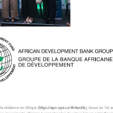
a résilience en Afrique (
https://apo-opa.co/4h4wohb
), tenue du 1
er
a