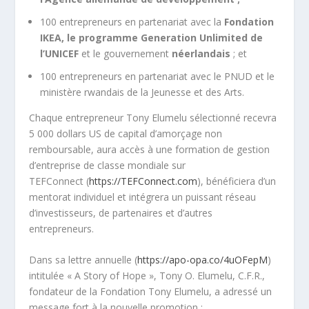
100 entrepreneurs en partenariat avec la
Fondation
IKEA, le programme Generation Unlimited de
l’UNICEF
et le gouvernement
néerlandais
; et
100 entrepreneurs en partenariat avec le PNUD et le
ministère rwandais de la Jeunesse et des Arts.
Chaque entrepreneur Tony Elumelu sélectionné recevra
5 000 dollars US de capital d’amorçage non
remboursable, aura accès à une formation de gestion
d’entreprise de classe mondiale sur
TEFConnect (
https://TEFConnect.com
), bénéficiera d’un
mentorat individuel et intégrera un puissant réseau
d’investisseurs, de partenaires et d’autres
entrepreneurs.
Dans sa lettre annuelle (
https://apo-opa.co/4uOFepM
)
intitulée « A Story of Hope », Tony O. Elumelu, C.F.R.,
fondateur de la Fondation Tony Elumelu, a adressé un
message fort à la nouvelle promotion :