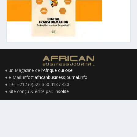
♦ un Magazine de l’
Afrique qui ose!
♦ e-Mail:
info@africanbusinessjournal.info
♦ Tél: +212 (0)522 360 418 / 420
♦ Site conçu & édité par:
Insolite