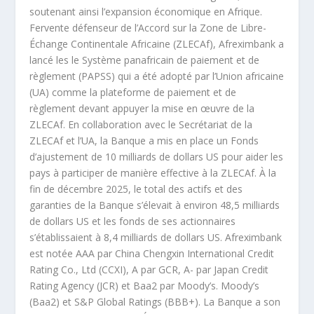
soutenant ainsi l’expansion économique en Afrique.
Fervente défenseur de l’Accord sur la Zone de Libre-
Échange Continentale Africaine (ZLECAf), Afreximbank a
lancé les le Système panafricain de paiement et de
règlement (PAPSS) qui a été adopté par l’Union africaine
(UA) comme la plateforme de paiement et de
règlement devant appuyer la mise en œuvre de la
ZLECAf. En collaboration avec le Secrétariat de la
ZLECAf et l’UA, la Banque a mis en place un Fonds
d’ajustement de 10 milliards de dollars US pour aider les
pays à participer de manière effective à la ZLECAf. À la
fin de décembre 2025, le total des actifs et des
garanties de la Banque s’élevait à environ 48,5 milliards
de dollars US et les fonds de ses actionnaires
s’établissaient à 8,4 milliards de dollars US. Afreximbank
est notée AAA par China Chengxin International Credit
Rating Co., Ltd (CCXI), A par GCR, A- par Japan Credit
Rating Agency (JCR) et Baa2 par Moody’s. Moody’s
(Baa2) et S&P Global Ratings (BBB+). La Banque a son