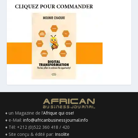
♦ un Magazine de l’
Afrique qui ose!
♦ e-Mail:
info@africanbusinessjournal.info
♦ Tél: +212 (0)522 360 418 / 420
♦ Site conçu & édité par:
Insolite