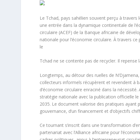
Le Tchad, pays sahélien souvent perçu à travers l
une entrée dans la dynamique continentale de l’éc
circulaire (ACEF) de la Banque africaine de dével
nationale pour l’économie circulaire. À travers ce
le
Tchad ne se contente pas de recycler. Il repense 
Longtemps, au détour des ruelles de N’Djamena, d
collecteurs informels récupèrent et revendent à b
d’économie circulaire enraciné dans la nécessité. 
stratégie nationale avec la publication officielle l
2035. Le document valorise des pratiques ayant peu
gouvernance, d’un financement et d’objectifs chif
Ce tournant s’inscrit dans une transformation d’env
partenariat avec l’Alliance africaine pour l’économ
cadres politiques, appui à l’entrepreneuriat circu