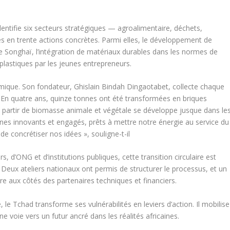
identifie six secteurs stratégiques — agroalimentaire, déchets,
és en trente actions concrètes. Parmi elles, le développement de
e Songhaï, l’intégration de matériaux durables dans les normes de
 plastiques par les jeunes entrepreneurs.
amique. Son fondateur, Ghislain Bindah Dingaotabet, collecte chaque
 En quatre ans, quinze tonnes ont été transformées en briques
à partir de biomasse animale et végétale se développe jusque dans le
es innovants et engagés, prêts à mettre notre énergie au service du
e concrétiser nos idées », souligne-t-il
 d’ONG et d’institutions publiques, cette transition circulaire est
eux ateliers nationaux ont permis de structurer le processus, et un
re aux côtés des partenaires techniques et financiers.
, le Tchad transforme ses vulnérabilités en leviers d’action. Il mobilise
ne voie vers un futur ancré dans les réalités africaines.