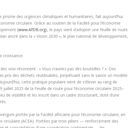
e prisme des urgences climatiques et humanitaires, fait aujourd’hui
onomie circulaire. Grâce au soutien de la Facilité pour l’économie
oppement (
www.AfDB.org
), le pays vient d’adopter une feuille de route
 plan ancré dans la « Vision 2030 », le plan national de développement
la croissance.
es voix résonnent : « Vous n’auriez pas des bouteilles ? ». Des
as prix des déchets réutilisables, perpétuant sans le savoir un modèle
Aujourd’hui, cette pratique populaire vient de s’élever au rang de
e 9 juillet 2025 de la Feuille de route pour l’économie circulaire 2025–
 de visibilité et les inscrit dans un cadre structurant, doté d’une
frés.
ergure portée par la Facilité africaine pour l’économie circulaire, en
ie circulaire (ACEA). Portées par trois piliers — renforcement des
laire et consolidation d’une coopération continentale — les