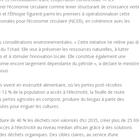
rer l’économie circulaire comme levier structurant de croissance vert
 et l’Éthiopie figurent parmi les premiers à opérationnaliser cette
 nationales pour l’économie circulaire (NCER), en cohérence avec les
s considérations environnementales. « Cette initiative ne relève pas d
 du Tchad. Elle vise à préserver les ressources naturelles, à lutter
s et à stimuler l’innovation locale. Elle constitue également une
nomie encore largement dépendante du pétrole », a déclaré le ministr
mous.
 vivent en insécurité alimentaire, où les pertes post-récoltes
 % de la population a accès à l’électricité, la feuille de route
s pertes agricoles en compost, produire du biogaz à partir des
ées pour irriguer les cultures.
éduire de 40 % les déchets non valorisés d’ici 2035, créer plus de 25 00
’accès à l’électricité au niveau médian africain grâce à des solutions
des déchets organiques. Des cibles claires, au service d’une