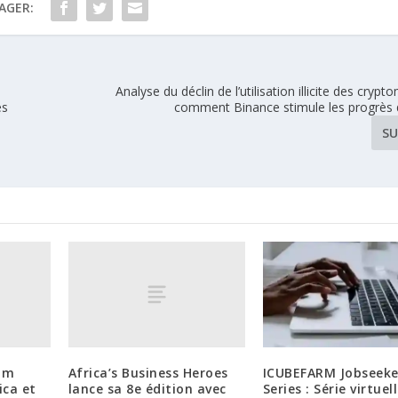
AGER:
Analyse du déclin de l’utilisation illicite des cryp
es
comment Binance stimule les progrès 
SU
eum
Africa’s Business Heroes
ICUBEFARM Jobseeke
ica et
lance sa 8e édition avec
Series : Série virtuel