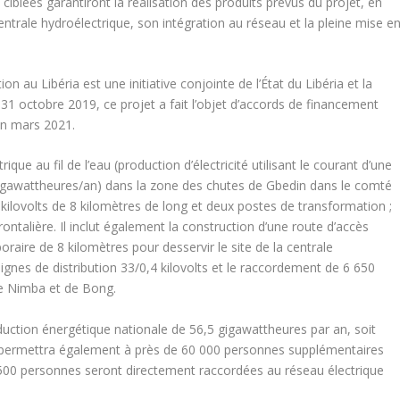
 ciblées garantiront la réalisation des produits prévus du projet, en
centrale hydroélectrique, son intégration au réseau et la pleine mise e
on au Libéria est une initiative conjointe de l’État du Libéria et la
1 octobre 2019, ce projet a fait l’objet d’accords de financement
 en mars 2021.
ique au fil de l’eau (production d’électricité utilisant le courant d’une
gigawattheures/an) dans la zone des chutes de Gbedin dans le comté
 kilovolts de 8 kilomètres de long et deux postes de transformation ;
sfrontalière. Il inclut également la construction d’une route d’accès
aire de 8 kilomètres pour desservir le site de la centrale
 lignes de distribution 33/0,4 kilovolts et le raccordement de 6 650
e Nimba et de Bong.
oduction énergétique nationale de 56,5 gigawattheures par an, soit
 Il permettra également à près de 60 000 personnes supplémentaires
on 6 500 personnes seront directement raccordées au réseau électrique