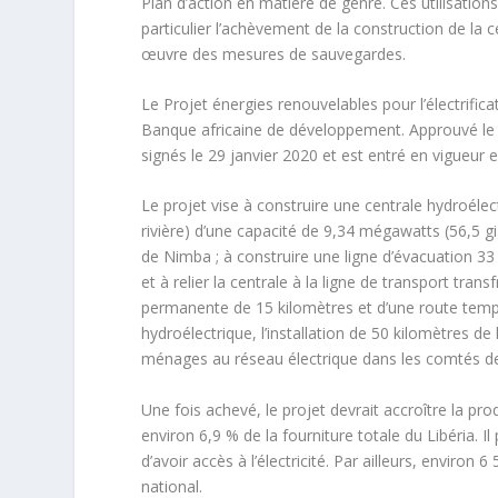
Plan d’action en matière de genre. Ces utilisations
particulier l’achèvement de la construction de la 
œuvre des mesures de sauvegardes.
Le Projet énergies renouvelables pour l’électrificati
Banque africaine de développement. Approuvé le 3
signés le 29 janvier 2020 et est entré en vigueur
Le projet vise à construire une centrale hydroélectr
rivière) d’une capacité de 9,34 mégawatts (56,5 
de Nimba ; à construire une ligne d’évacuation 33
et à relier la centrale à la ligne de transport tran
permanente de 15 kilomètres et d’une route tempor
hydroélectrique, l’installation de 50 kilomètres de
ménages au réseau électrique dans les comtés d
Une fois achevé, le projet devrait accroître la pr
environ 6,9 % de la fourniture totale du Libéria.
d’avoir accès à l’électricité. Par ailleurs, envir
national.