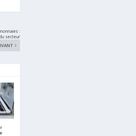
tomonnaies :
du secteur
IVANT
r
le