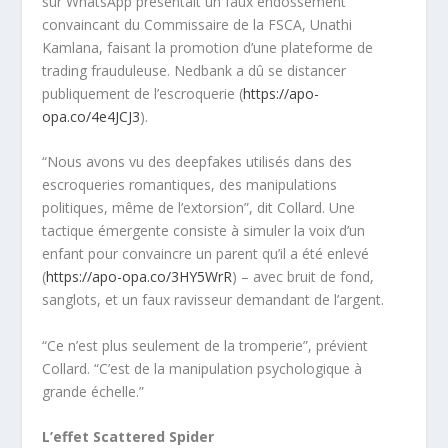
sur WhatsApp présentait un faux endossement
convaincant du Commissaire de la FSCA, Unathi
Kamlana, faisant la promotion d’une plateforme de
trading frauduleuse. Nedbank a dû se distancer
publiquement de l’escroquerie (
https://apo-
opa.co/4e4JCJ3
).
“Nous avons vu des deepfakes utilisés dans des
escroqueries romantiques, des manipulations
politiques, même de l’extorsion”, dit Collard. Une
tactique émergente consiste à simuler la voix d’un
enfant pour convaincre un parent qu’il a été enlevé
(
https://apo-opa.co/3HY5WrR
) – avec bruit de fond,
sanglots, et un faux ravisseur demandant de l’argent.
“Ce n’est plus seulement de la tromperie”, prévient
Collard. “C’est de la manipulation psychologique à
grande échelle.”
L’effet Scattered Spider