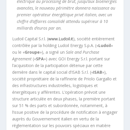
électrique au processing de brut, jusqu’aux bioénergies
avancées, le nouveau périmètre donnera naissance au
premier opérateur énergétique privé italien, avec un
chiffre d’affaires consolidé attendu supérieur à 10
milliards d’euros par an.
Ludoil Capital S.r.l. (
www.Ludoil.it
), société entièrement
contrôlée par la holding Ludoil Energy S.p.A. («
Ludoil
»
ou le «
Groupe
»), a signé un
Sale and Purchase
Agreement
(«
SPA
») avec GOI Energy S.r.l. portant sur
l’acquisition de la participation détenue par cette
dernière dans le capital social d’ISAB S.r.l. («
ISAB
»),
société propriétaire de la raffinerie de Priolo Gargallo et
des infrastructures industrielles, logistiques et
énergétiques y afférentes. L’opération prévoit une
structure articulée en deux phases, la première portant
sur 51 % des parts et subordonnée, notamment, à
l’issue positive de la procédure de notification à engager
auprès du Gouvernement italien en vertu de la
réglementation sur les pouvoirs spéciaux en matière