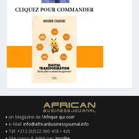
♦ un Magazine de l’
Afrique qui ose!
♦ e-Mail:
info@africanbusinessjournal.info
♦ Tél: +212 (0)522 360 418 / 420
♦ Site conçu & édité par:
Insolite