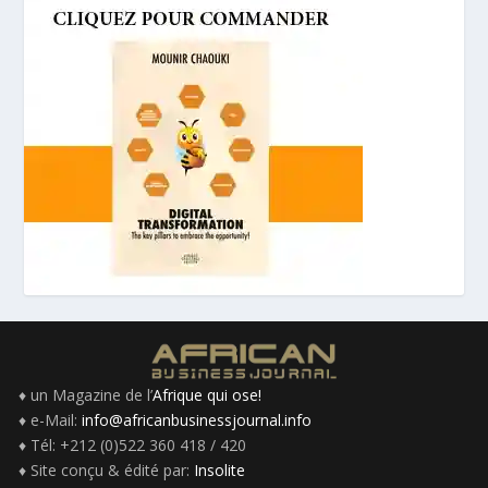
♦ un Magazine de l’
Afrique qui ose!
♦ e-Mail:
info@africanbusinessjournal.info
♦ Tél: +212 (0)522 360 418 / 420
♦ Site conçu & édité par:
Insolite