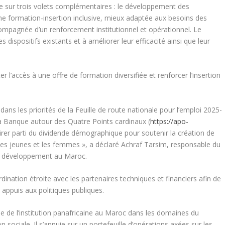
sur trois volets complémentaires : le développement des
ne formation‑insertion inclusive, mieux adaptée aux besoins des
compagnée d’un renforcement institutionnel et opérationnel. Le
ispositifs existants et à améliorer leur efficacité ainsi que leur
er l’accès à une offre de formation diversifiée et renforcer l’insertion
s les priorités de la Feuille de route nationale pour l’emploi 2025-
la Banque autour des Quatre Points cardinaux (
https://apo-
irer parti du dividende démographique pour soutenir la création de
r les jeunes et les femmes », a déclaré Achraf Tarsim, responsable du
e développement au Maroc.
dination étroite avec les partenaires techniques et financiers afin de
 appuis aux politiques publiques.
 de l’institution panafricaine au Maroc dans les domaines du
 sociale. Il s’appuie sur un portefeuille d’opérations axées sur les