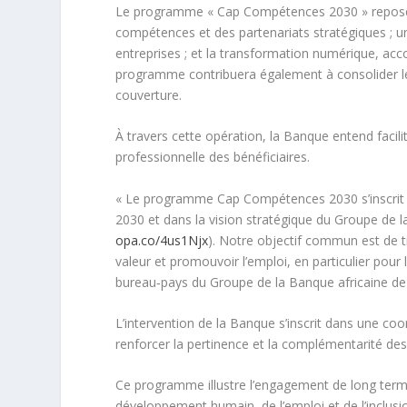
Le programme « Cap Compétences 2030 » repose 
compétences et des partenariats stratégiques ; u
entreprises ; et la transformation numérique, ac
programme contribuera également à consolider les d
couverture.
À travers cette opération, la Banque entend facilit
professionnelle des bénéficiaires.
« Le programme Cap Compétences 2030 s’inscrit dan
2030 et dans la vision stratégique du Groupe de 
opa.co/4us1Njx
). Notre objectif commun est de t
valeur et promouvoir l’emploi, en particulier pou
bureau‑pays du Groupe de la Banque africaine d
L’intervention de la Banque s’inscrit dans une coor
renforcer la pertinence et la complémentarité des
Ce programme illustre l’engagement de long terme
développement humain, de l’emploi et de l’inclusion