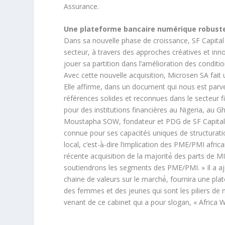
Assurance.
Une plateforme bancaire numérique robust
Dans sa nouvelle phase de croissance, SF Capital 
secteur, à travers des approches créatives et inno
jouer sa partition dans l’amélioration des conditi
Avec cette nouvelle acquisition, Microsen SA fait u
Elle affirme, dans un document qui nous est parve
références solides et reconnues dans le secteur f
pour des institutions financières au Nigeria, au G
Moustapha SOW, fondateur et PDG de SF Capital, a
connue pour ses capacités uniques de structurat
local, c’est-à̀-dire l’implication des PME/PMI afr
récente acquisition de la majorité́ des parts de 
soutiendrons les segments des PME/PMI. » Il a aj
chaine de valeurs sur le marché́, fournira une p
des femmes et des jeunes qui sont les piliers de 
venant de ce cabinet qui a pour slogan, « Africa 