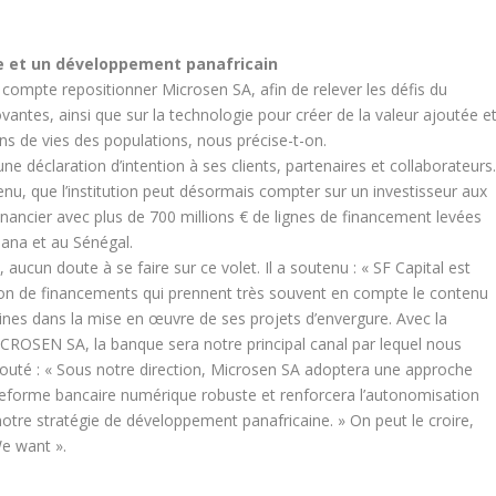
e et un développement panafricain
compte repositionner Microsen SA, afin de relever les défis du
vantes, ainsi que sur la technologie pour créer de la valeur ajoutée e
ons de vies des populations, nous précise-t-on.
ne déclaration d’intention à ses clients, partenaires et collaborateurs
nu, que l’institution peut désormais compter sur un investisseur aux
inancier avec plus de 700 millions € de lignes de financement levées
hana et au Sénégal.
ucun doute à se faire sur ce volet. Il a soutenu :
«
SF Capital est
ion de financements qui prennent très souvent en compte le contenu
icaines dans la mise en œuvre de ses projets d’envergure. Avec la
MICROSEN SA, la banque sera notre principal canal par lequel nous
outé : « Sous notre direction, Microsen SA adoptera une approche
lateforme bancaire numérique robuste et renforcera l’autonomisation
notre stratégie de développement panafricaine. » On peut le croire,
We want ».