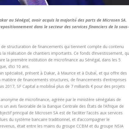
akar au Sénégal, avoir acquis la majorité́ des parts de Microsen SA.
 repositionnement dans le secteur des services financiers de la sous
ie de structuration de financements qui tiennent compte du contenu
s la réalisation de chantiers importants. Ce fonds d’investissement, qu
aire la première institution de microfinance au Sénégal, dans les 5
ue, d’ici 10 ans.
n spécialisé, présent à̀ Dakar, à Maurice et à Dubaï̈, et qui offre des
en matière de financements structures, de financements d’entreprises
s 2017, SF Capital a mobilisé́ plus de 7 milliards € pour des projets
é́ anonyme de microfinance, agréée par le ministère sénégalais de
s un avis favorable de la Banque Centrale des États de l’Afrique de
bjectif principal de Microsen SA est de faciliter l’accès aux services
clues du système bancaire traditionnel, et d’accompagner le
 revenus, était
entre les mains du
groupe CCBM et du groupe NSIA