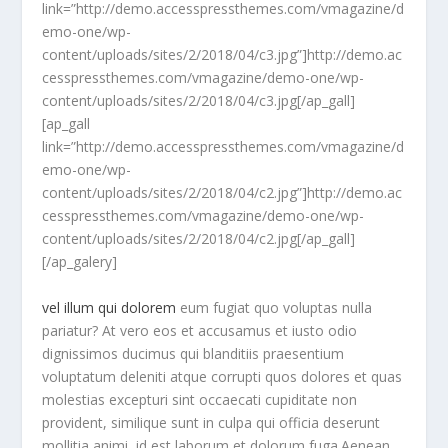
link=”http://demo.accesspressthemes.com/vmagazine/d
emo-one/wp-
content/uploads/sites/2/2018/04/c3.jpg”]http://demo.ac
cesspressthemes.com/vmagazine/demo-one/wp-
content/uploads/sites/2/2018/04/c3.jpg[/ap_gall]
[ap_gall
link=”http://demo.accesspressthemes.com/vmagazine/d
emo-one/wp-
content/uploads/sites/2/2018/04/c2.jpg”]http://demo.ac
cesspressthemes.com/vmagazine/demo-one/wp-
content/uploads/sites/2/2018/04/c2.jpg[/ap_gall]
[/ap_galery]
vel illum qui dolorem
eum fugiat quo voluptas nulla
pariatur? At vero eos et accusamus et iusto odio
dignissimos ducimus qui blanditiis praesentium
voluptatum deleniti atque corrupti quos dolores et quas
molestias excepturi sint occaecati cupiditate non
provident, similique sunt in culpa qui officia deserunt
mollitia animi, id est laborum et dolorum fuga.Aenean