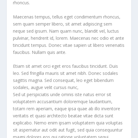
rhoncus.
Maecenas tempus, tellus eget condimentum rhoncus,
sem quam semper libero, sit amet adipiscing sem
neque sed ipsum. Nam quam nunc, blandit vel, luctus
pulvinar, hendrerit id, lorem. Maecenas nec odio et ante
tincidunt tempus. Donec vitae sapien ut libero venenatis
faucibus. Nullam quis ante.
Etiam sit amet orci eget eros faucibus tincidunt. Duis
leo. Sed fringilla mauris sit amet nibh. Donec sodales
sagittis magna. Sed consequat, leo eget bibendum
sodales, augue velit cursus nunc,
Sed ut perspiciatis unde omnis iste natus error sit
voluptatem accusantium doloremque laudantium,
totam rem aperiam, eaque ipsa quae ab illo inventore
veritatis et quasi architecto beatae vitae dicta sunt
explicabo. Nemo enim ipsam voluptatem quia voluptas
sit aspernatur aut odit aut fugit, sed quia consequuntur
magni dolores eos qui ratione voluptatem sequi