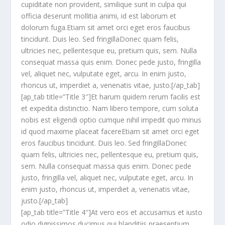
cupiditate non provident, similique sunt in culpa qui
officia deserunt mollitia animi, id est laborum et
dolorum fuga.Etiam sit amet orci eget eros faucibus
tincidunt. Duis leo. Sed fringillaDonec quam felis,
ultricies nec, pellentesque eu, pretium quis, sem. Nulla
consequat massa quis enim. Donec pede justo, fringilla
vel, aliquet nec, vulputate eget, arcu. In enim justo,
rhoncus ut, imperdiet a, venenatis vitae, justo.[/ap_tab]
[ap_tab title=”Title 3″]Et harum quidem rerum facilis est
et expedita distinctio. Nam libero tempore, cum soluta
nobis est eligendi optio cumque nihil impedit quo minus
id quod maxime placeat facereEtiam sit amet orci eget
eros faucibus tincidunt. Duis leo. Sed fringillaDonec
quam felis, ultricies nec, pellentesque eu, pretium quis,
sem. Nulla consequat massa quis enim. Donec pede
justo, fringilla vel, aliquet nec, vulputate eget, arcu. In
enim justo, rhoncus ut, imperdiet a, venenatis vitae,
justo.[/ap_tab]
[ap_tab title=”Title 4″]At vero eos et accusamus et iusto
odio dignissimos ducimus qui blanditiis praesentium