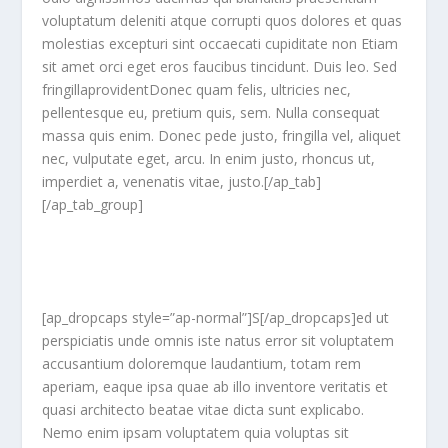
voluptatum deleniti atque corrupti quos dolores et quas
molestias excepturi sint occaecati cupiditate non Etiam
sit amet orci eget eros faucibus tincidunt. Duis leo. Sed
fringillaprovidentDonec quam felis, ultricies nec,
pellentesque eu, pretium quis, sem. Nulla consequat
massa quis enim. Donec pede justo, fringilla vel, aliquet
nec, vulputate eget, arcu. In enim justo, rhoncus ut,
imperdiet a, venenatis vitae, justo.[/ap_tab]
[/ap_tab_group]
[ap_dropcaps style=”ap-normal”]S[/ap_dropcaps]ed ut
perspiciatis unde omnis iste natus error sit voluptatem
accusantium doloremque laudantium, totam rem
aperiam, eaque ipsa quae ab illo inventore veritatis et
quasi architecto beatae vitae dicta sunt explicabo.
Nemo enim ipsam voluptatem quia voluptas sit