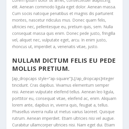
Lorem ipsum dolor sit amet, consectetuer adipiscing
elit. Aenean commodo ligula eget dolor. Aenean massa.
Cum sociis natoque penatibus et magnis dis parturient
montes, nascetur ridiculus mus. Donec quam felis,
ultricies nec, pellentesque eu, pretium quis, sem. Nulla
consequat massa quis enim. Donec pede justo, fringilla
vel, aliquet nec, vulputate eget, arcu. In enim justo,
rhoncus ut, imperdiet a, venenatis vitae, justo.
NULLAM DICTUM FELIS EU PEDE
MOLLIS PRETIUM.
[ap_dropcaps style=”ap-square”]L[/ap_dropcaps]nteger
tincidunt. Cras dapibus. Vivamus elementum semper
nisi. Aenean vulputate eleifend tellus. Aenean leo ligula,
porttitor eu, consequat vitae, eleifend ac, enim. Aliquam
lorem ante, dapibus in, viverra quis, feugiat a, tellus.
Phasellus viverra nulla ut metus varius laoreet. Quisque
rutrum. Aenean imperdiet. Etiam ultricies nisi vel augue.
Curabitur ullamcorper ultricies nisi. Nam eget dui. Etiam