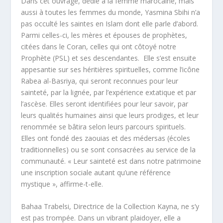
Dans cet ouvrage, dédié à la femme marocaine, mais
aussi à toutes les femmes du monde, Yasmina Sbihi n’a
pas occulté les saintes en Islam dont elle parle d’abord.
Parmi celles-ci, les mères et épouses de prophètes,
citées dans le Coran, celles qui ont côtoyé notre
Prophète (PSL) et ses descendantes. Elle s’est ensuite
appesantie sur ses héritières spirituelles, comme l’icône
Rabea al-Basriya, qui seront reconnues pour leur
sainteté, par la lignée, par l’expérience extatique et par
l’ascèse. Elles seront identifiées pour leur savoir, par
leurs qualités humaines ainsi que leurs prodiges, et leur
renommée se bâtira selon leurs parcours spirituels.
Elles ont fondé des zaouias et des médersas (écoles
traditionnelles) ou se sont consacrées au service de la
communauté. « Leur sainteté est dans notre patrimoine
une inscription sociale autant qu’une référence
mystique », affirme-t-elle.
Bahaa Trabelsi, Directrice de la Collection Kayna, ne s’y
est pas trompée. Dans un vibrant plaidoyer, elle a