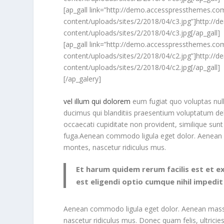
[ap_gall link=”http://demo.accesspressthemes.
content/uploads/sites/2/2018/04/c3.jpg”]http:
content/uploads/sites/2/2018/04/c3.jpg[/ap_gall]
[ap_gall link=”http://demo.accesspressthemes.
content/uploads/sites/2/2018/04/c2.jpg”]http:
content/uploads/sites/2/2018/04/c2.jpg[/ap_gall]
[/ap_galery]
vel illum qui dolorem
eum fugiat quo voluptas nul
ducimus qui blanditiis praesentium voluptatum del
occaecati cupiditate non provident, similique sunt 
fuga.Aenean commodo ligula eget dolor. Aenean m
montes, nascetur ridiculus mus.
Et harum quidem rerum facilis est et e
est eligendi optio cumque nihil impedi
Aenean commodo ligula eget dolor. Aenean massa
nascetur ridiculus mus. Donec quam felis, ultrici