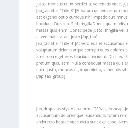
justo, rhoncus ut, imperdiet a, venenatis vitae, ju
[ap_tab title=”Title 3″]Et harum quidem rerum faci
est eligendi optio cumque nihil impedit quo minu
tincidunt. Duis leo. Sed fringillaDonec quam felis,
massa quis enim. Donec pede justo, fringilla vel, a
a, venenatis vitae, justo.[/ap_tab]
[ap_tab title=”Title 4″]At vero eos et accusamus 
voluptatum deleniti atque corrupti quos dolores e
amet orci eget eros faucibus tincidunt. Duis leo. S
pretium quis, sem. Nulla consequat massa quis enim
enim justo, rhoncus ut, imperdiet a, venenatis vita
[/ap_tab_group]
[ap_dropcaps style=”ap-normal”]S[/ap_dropcaps]ed
accusantium doloremque laudantium, totam rem ape
architecto beatae vitae dicta sunt explicabo. Ne