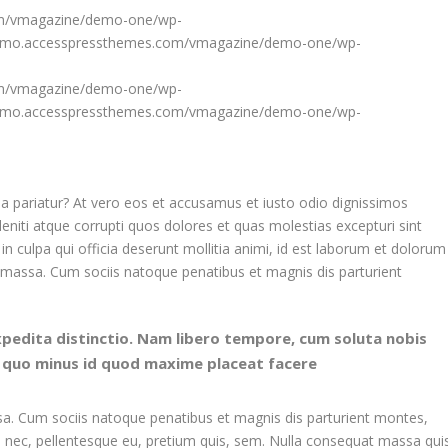
com/vmagazine/demo-one/wp-
//demo.accesspressthemes.com/vmagazine/demo-one/wp-
com/vmagazine/demo-one/wp-
//demo.accesspressthemes.com/vmagazine/demo-one/wp-
la pariatur? At vero eos et accusamus et iusto odio dignissimos
eniti atque corrupti quos dolores et quas molestias excepturi sint
in culpa qui officia deserunt mollitia animi, id est laborum et dolorum
assa. Cum sociis natoque penatibus et magnis dis parturient
xpedita distinctio. Nam libero tempore, cum soluta nobis
t quo minus id quod maxime placeat facere
. Cum sociis natoque penatibus et magnis dis parturient montes,
es nec, pellentesque eu, pretium quis, sem. Nulla consequat massa qui