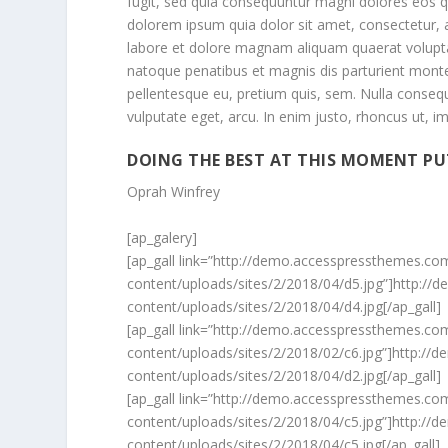
fugit, sed quia consequuntur magni dolores eos q
dolorem ipsum quia dolor sit amet, consectetur, 
labore et dolore magnam aliquam quaerat volup
natoque penatibus et magnis dis parturient montes
pellentesque eu, pretium quis, sem. Nulla consequ
vulputate eget, arcu. In enim justo, rhoncus ut, im
DOING THE BEST AT THIS MOMENT PU
Oprah Winfrey
[ap_galery]
[ap_gall link=”http://demo.accesspressthemes.
content/uploads/sites/2/2018/04/d5.jpg”]http:
content/uploads/sites/2/2018/04/d4.jpg[/ap_gall]
[ap_gall link=”http://demo.accesspressthemes.
content/uploads/sites/2/2018/02/c6.jpg”]http:
content/uploads/sites/2/2018/04/d2.jpg[/ap_gall]
[ap_gall link=”http://demo.accesspressthemes.
content/uploads/sites/2/2018/04/c5.jpg”]http:
content/uploads/sites/2/2018/04/c5.jpg[/ap_gall]