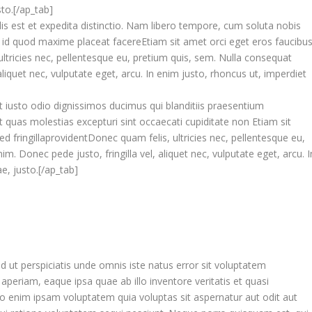
sto.[/ap_tab]
lis est et expedita distinctio. Nam libero tempore, cum soluta nobis
s id quod maxime placeat facereEtiam sit amet orci eget eros faucibu
 ultricies nec, pellentesque eu, pretium quis, sem. Nulla consequat
liquet nec, vulputate eget, arcu. In enim justo, rhoncus ut, imperdiet
et iusto odio dignissimos ducimus qui blanditiis praesentium
t quas molestias excepturi sint occaecati cupiditate non Etiam sit
ed fringillaprovidentDonec quam felis, ultricies nec, pellentesque eu,
. Donec pede justo, fringilla vel, aliquet nec, vulputate eget, arcu. I
e, justo.[/ap_tab]
 ut perspiciatis unde omnis iste natus error sit voluptatem
riam, eaque ipsa quae ab illo inventore veritatis et quasi
mo enim ipsam voluptatem quia voluptas sit aspernatur aut odit aut