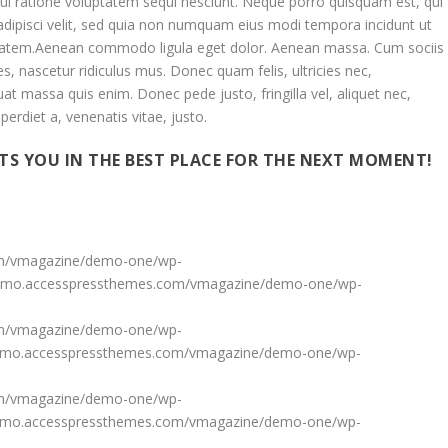
ui ratione voluptatem sequi nesciunt. Neque porro quisquam est, qui
adipisci velit, sed quia non numquam eius modi tempora incidunt ut
tatem.Aenean commodo ligula eget dolor. Aenean massa. Cum sociis
, nascetur ridiculus mus. Donec quam felis, ultricies nec,
at massa quis enim. Donec pede justo, fringilla vel, aliquet nec,
perdiet a, venenatis vitae, justo.
TS YOU IN THE BEST PLACE FOR THE NEXT MOMENT!
com/vmagazine/demo-one/wp-
//demo.accesspressthemes.com/vmagazine/demo-one/wp-
com/vmagazine/demo-one/wp-
//demo.accesspressthemes.com/vmagazine/demo-one/wp-
com/vmagazine/demo-one/wp-
//demo.accesspressthemes.com/vmagazine/demo-one/wp-