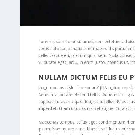
Lorem ipsum dolor sit amet, consectetuer adipis
sociis natoque penatibus et magnis dis parturient
pellentesque eu, pretium quis, sem. Nulla consequ
vulputate eget, arcu. In enim justo, rhoncus ut, im
NULLAM DICTUM FELIS EU P
[ap_dropcaps style=”ap-square”]L[/ap_dropcaps]n
Aenean vulputate eleifend tellus. Aenean leo ligul
dapibus in, viverra quis, feugiat a, tellus. Phasel
imperdiet. Etiam ultricies nisi vel augue. Curabitur
Maecenas tempus, tellus eget condimentum rhonc
ipsum. Nam quam nunc, blandit vel, luctus pulvina