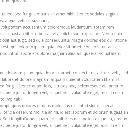
Nullam quis ante.
uis leo. Sed fringilla mauris sit amet nibh. Donec sodales sagittis
, augue velit cursus nunc,
 sit voluptatem accusantium doloremque laudantium, totam rem
tis et quasi architecto beatae vitae dicta sunt explicabo. Nemo enim
 odit aut fugit, sed quia consequuntur magni dolores eos qui ratione
est, qui dolorem ipsum quia dolor sit amet, consectetur, adipisci
incidunt ut labore et dolore magnam aliquam quaerat voluptatem.
qui dolorem ipsum quia dolor sit amet, consectetur, adipisci velit, se
 labore et dolore magnam aliquam quaerat voluptatem.Etiam sit
ed fringillaDonec quam felis, ultricies nec, pellentesque eu, pretium
pede justo, fringilla vel, aliquet nec, vulputate eget, arcu. In enim
sto.[/ap_tab]
corrupti quos dolores et quas molestias excepturi sint occaecati
qui officia deserunt mollitia animi, id est laborum et dolorum fuga.Etia
o. Sed fringillaDonec quam felis, ultricies nec, pellentesque eu, pretiu
pede justo, fringilla vel, aliquet nec, vulputate eget, arcu. In enim