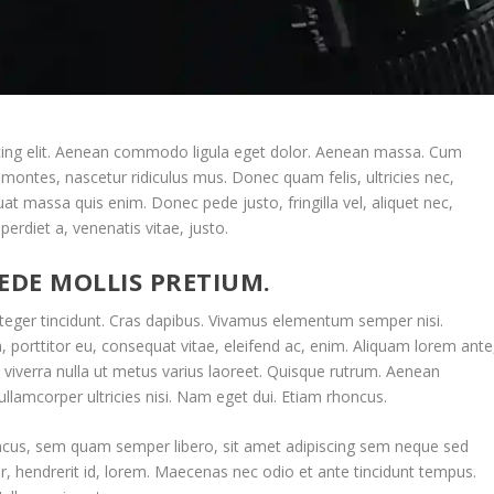
cing elit. Aenean commodo ligula eget dolor. Aenean massa. Cum
 montes, nascetur ridiculus mus. Donec quam felis, ultricies nec,
at massa quis enim. Donec pede justo, fringilla vel, aliquet nec,
perdiet a, venenatis vitae, justo.
EDE MOLLIS PRETIUM.
teger tincidunt. Cras dapibus. Vivamus elementum semper nisi.
a, porttitor eu, consequat vitae, eleifend ac, enim. Aliquam lorem ante
lus viverra nulla ut metus varius laoreet. Quisque rutrum. Aenean
 ullamcorper ultricies nisi. Nam eget dui. Etiam rhoncus.
us, sem quam semper libero, sit amet adipiscing sem neque sed
r, hendrerit id, lorem. Maecenas nec odio et ante tincidunt tempus.