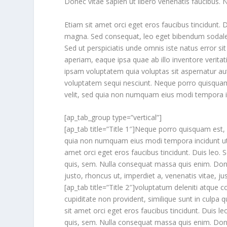
Donec vitae sapien ut libero venenatis faucibus. 
Etiam sit amet orci eget eros faucibus tincidunt. D
magna. Sed consequat, leo eget bibendum sodales
Sed ut perspiciatis unde omnis iste natus error
aperiam, eaque ipsa quae ab illo inventore verita
ipsam voluptatem quia voluptas sit aspernatur aut
voluptatem sequi nesciunt. Neque porro quisquam 
velit, sed quia non numquam eius modi tempora 
[ap_tab_group type=”vertical”]
[ap_tab title=”Title 1″]Neque porro quisquam est, 
quia non numquam eius modi tempora incidunt ut
amet orci eget eros faucibus tincidunt. Duis leo. S
quis, sem. Nulla consequat massa quis enim. Donec 
justo, rhoncus ut, imperdiet a, venenatis vitae, ju
[ap_tab title=”Title 2″]voluptatum deleniti atque 
cupiditate non provident, similique sunt in culpa 
sit amet orci eget eros faucibus tincidunt. Duis le
quis, sem. Nulla consequat massa quis enim. Donec 