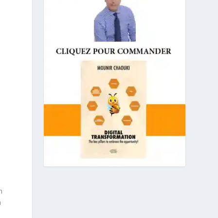
d
m
m