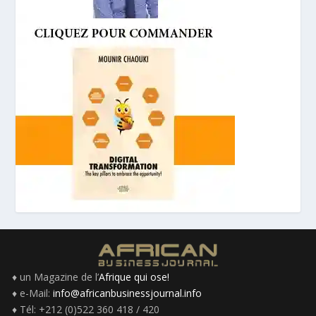
♦ un Magazine de l’
Afrique qui ose!
♦ e-Mail:
info@africanbusinessjournal.info
♦ Tél: +212 (0)522 360 418 / 420