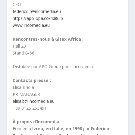
CEO
federico.r@incomedia.eu
https://apo-opa.co/4di8ijb
www.Incomedia.eu
Rencontrez-nous à Gitex Africa :
Hall 20
Stand B-56
Distribué par APO Group pour Incomedia.
Contacts presse :
Elisa Briola
PR MANAGER
elisa.b@incomedia.eu
+39 0125 253491
À propos d’Incomedia :
Fondée à
Ivrea, en Italie, en 1998
par
Federico