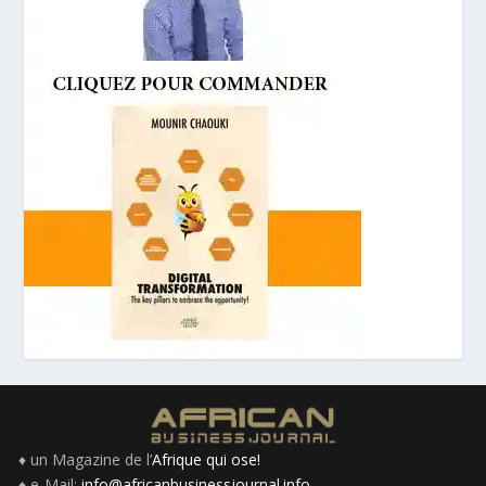
♦ un Magazine de l’
Afrique qui ose!
♦ e-Mail:
info@africanbusinessjournal.info