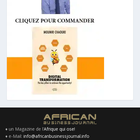
♦ un Magazine de l’
Afrique qui ose!
♦ e-Mail:
info@africanbusinessjournal.info