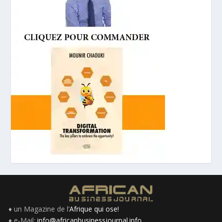
♦ un Magazine de l’
Afrique qui ose!
♦ e-Mail:
info@africanbusinessjournal.info