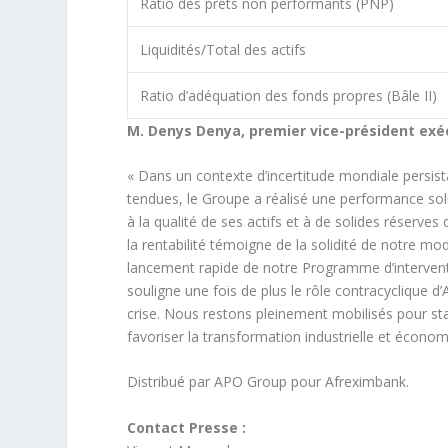
Ratio des prêts non performants (PNP)
Liquidités/Total des actifs
Ratio d’adéquation des fonds propres (Bâle II)
M. Denys Denya, premier vice-président exéc
« Dans un contexte d’incertitude mondiale persist
tendues, le Groupe a réalisé une performance soli
à la qualité de ses actifs et à de solides réserves 
la rentabilité témoigne de la solidité de notre mo
lancement rapide de notre Programme d’interventio
souligne une fois de plus le rôle contracyclique
crise. Nous restons pleinement mobilisés pour stab
favoriser la transformation industrielle et économ
Distribué par APO Group pour Afreximbank.
Contact Presse :