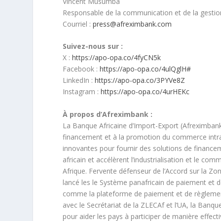
Vincent Musumba
Responsable de la communication et de la gestio
​Courriel :
press@afreximbank.com
Suivez-nous sur :
X :
https://apo-opa.co/4fyCN5k
Facebook :
https://apo-opa.co/4ulQglH#
LinkedIn :
https://apo-opa.co/3PYVe8Z
Instagram :
https://apo-opa.co/4urHEKc
À propos d’Afreximbank :
La Banque Africaine d’Import-Export (Afreximbank) 
financement et à la promotion du commerce intra 
innovantes pour fournir des solutions de financem
africain et accélèrent l’industrialisation et le c
Afrique. Fervente défenseur de l’Accord sur la Z
lancé les le Système panafricain de paiement et d
comme la plateforme de paiement et de règlemen
avec le Secrétariat de la ZLECAf et l’UA, la Banq
pour aider les pays à participer de manière effecti