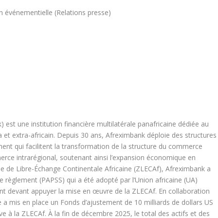
n événementielle (Relations presse)
est une institution financière multilatérale panafricaine dédiée au
et extra-africain. Depuis 30 ans, Afreximbank déploie des structures
ent qui facilitent la transformation de la structure du commerce
ommerce intrarégional, soutenant ainsi l’expansion économique en
one de Libre-Échange Continentale Africaine (ZLECAf), Afreximbank a
e règlement (PAPSS) qui a été adopté par l’Union africaine (UA)
t devant appuyer la mise en œuvre de la ZLECAf. En collaboration
ue a mis en place un Fonds d’ajustement de 10 milliards de dollars US
ve à la ZLECAf. À la fin de décembre 2025, le total des actifs et des