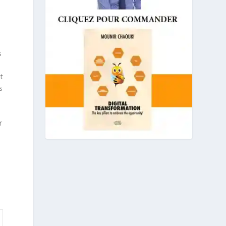
s
s
t
s
r