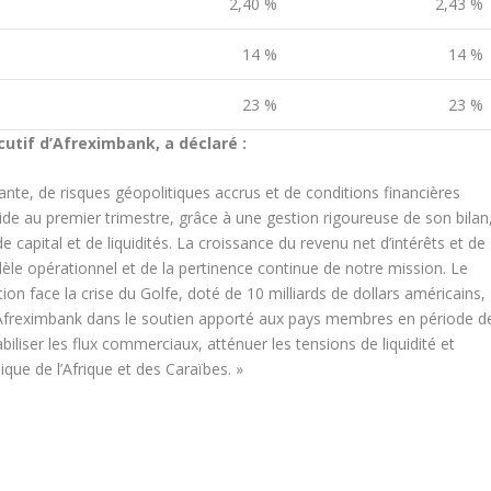
2,40 %
2,43 %
14 %
14 %
23 %
23 %
utif d’Afreximbank, a déclaré :
ante, de risques géopolitiques accrus et de conditions financières
de au premier trimestre, grâce à une gestion rigoureuse de son bilan
de capital et de liquidités. La croissance du revenu net d’intérêts et de
dèle opérationnel et de la pertinence continue de notre mission. Le
n face la crise du Golfe, doté de 10 milliards de dollars américains,
 d’Afreximbank dans le soutien apporté aux pays membres en période d
iliser les flux commerciaux, atténuer les tensions de liquidité et
ique de l’Afrique et des Caraïbes. »