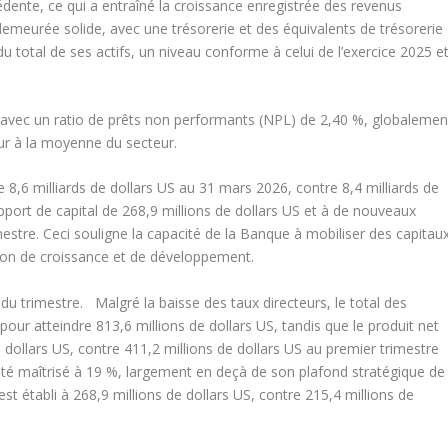
dente, ce qui a entraîné la croissance enregistrée des revenus
t demeurée solide, avec une trésorerie et des équivalents de trésorerie
du total de ses actifs, un niveau conforme à celui de l’exercice 2025 e
e, avec un ratio de prêts non performants (NPL) de 2,40 %, globalemen
eur à la moyenne du secteur.
 8,6 milliards de dollars US au 31 mars 2026, contre 8,4 milliards de
 apport de capital de 268,9 millions de dollars US et à de nouveaux
estre. Ceci souligne la capacité de la Banque à mobiliser des capitau
sion de croissance et de développement.
 du trimestre. Malgré la baisse des taux directeurs, le total des
pour atteindre 813,6 millions de dollars US, tandis que le produit net
 dollars US, contre 411,2 millions de dollars US au premier trimestre
sté maîtrisé à 19 %, largement en deçà de son plafond stratégique de
st établi à 268,9 millions de dollars US, contre 215,4 millions de