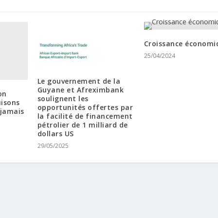
Croissance économi
25/04/2024
Le gouvernement de la
Guyane et Afreximbank
on
soulignent les
uisons
opportunités offertes par
jamais
la facilité de financement
pétrolier de 1 milliard de
dollars US
29/05/2025
il:
info@africanbusinessjournal.info
♦ Tél: +212 (0)522 360 418 / 42