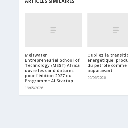
ARTICLES SIMILAIRES
Meltwater
Oubliez la transiti
Entrepreneurial School of
énergétique, prod
Technology (MEST) Africa
du pétrole comme 
ouvre les candidatures
auparavant
pour l’édition 2027 du
09/06/2026
Programme AI Startup
19/05/2026
♦ un Magazine de l’
Afrique qui ose!
♦ e-Ma