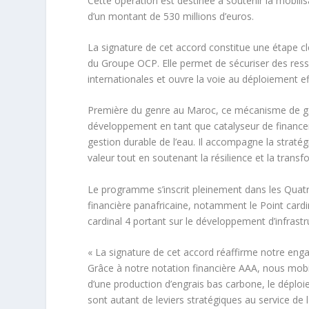
Cette opération est destinée à soutenir la mobili
d’un montant de 530 millions d’euros.
La signature de cet accord constitue une étape 
du Groupe OCP. Elle permet de sécuriser des resso
internationales et ouvre la voie au déploiement ef
Première du genre au Maroc, ce mécanisme de gara
développement en tant que catalyseur de financem
gestion durable de l’eau. Il accompagne la strat
valeur tout en soutenant la résilience et la tran
Le programme s’inscrit pleinement dans les Quatr
financière panafricaine, notamment le Point cardina
cardinal 4 portant sur le développement d’infrastru
« La signature de cet accord réaffirme notre e
Grâce à notre notation financière AAA, nous mobi
d’une production d’engrais bas carbone, le déploi
sont autant de leviers stratégiques au service de 