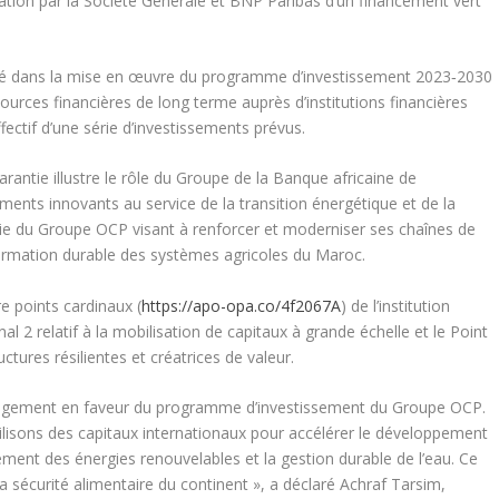
sation par la Société Générale et BNP Paribas d’un financement vert
clé dans la mise en œuvre du programme d’investissement 2023‑2030
urces financières de long terme auprès d’institutions financières
fectif d’une série d’investissements prévus.
ntie illustre le rôle du Groupe de la Banque africaine de
ents innovants au service de la transition énergétique et de la
égie du Groupe OCP visant à renforcer et moderniser ses chaînes de
sformation durable des systèmes agricoles du Maroc.
e points cardinaux (
https://apo-opa.co/4f2067A
) de l’institution
l 2 relatif à la mobilisation de capitaux à grande échelle et le Point
ctures résilientes et créatrices de valeur.
ngagement en faveur du programme d’investissement du Groupe OCP.
lisons des capitaux internationaux pour accélérer le développement
ement des énergies renouvelables et la gestion durable de l’eau. Ce
la sécurité alimentaire du continent », a déclaré Achraf Tarsim,