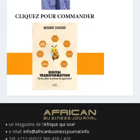
♦ un Magazine de l’
Afrique qui ose!
♦ e-Mail:
info@africanbusinessjournal.info
♦ Tél: +212 (0)522 360 418 / 420