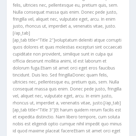
felis, ultricies nec, pellentesque eu, pretium quis, sem.
Nulla consequat massa quis enim. Donec pede justo,
fringilla vel, aliquet nec, vulputate eget, arcu. In enim
justo, rhoncus ut, imperdiet a, venenatis vitae, justo.
[/ap_tab]
[ap_tab title=”Title 2″]voluptatum deleniti atque corrupti
quos dolores et quas molestias excepturi sint occaecati
cupiditate non provident, similique sunt in culpa qui
officia deserunt mollitia animi, id est laborum et
dolorum fuga.Etiam sit amet orci eget eros faucibus
tincidunt. Duis leo. Sed fringillaDonec quam felis,
ultricies nec, pellentesque eu, pretium quis, sem. Nulla
consequat massa quis enim. Donec pede justo, fringilla
vel, aliquet nec, vulputate eget, arcu. In enim justo,
rhoncus ut, imperdiet a, venenatis vitae, justo.[/ap_tab]
[ap_tab title=”Title 3″]Et harum quidem rerum facilis est
et expedita distinctio. Nam libero tempore, cum soluta
nobis est eligendi optio cumque nihil impedit quo minus
id quod maxime placeat facereEtiam sit amet orci eget