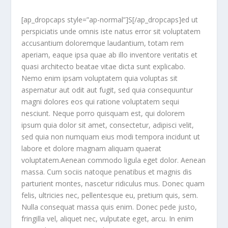
[ap_dropcaps style=”ap-normal”]S[/ap_dropcaps]ed ut
perspiciatis unde omnis iste natus error sit voluptatem
accusantium doloremque laudantium, totam rem
aperiam, eaque ipsa quae ab illo inventore veritatis et
quasi architecto beatae vitae dicta sunt explicabo.
Nemo enim ipsam voluptatem quia voluptas sit
aspernatur aut odit aut fugit, sed quia consequuntur
magni dolores eos qui ratione voluptatem sequi
nesciunt. Neque porro quisquam est, qui dolorem
ipsum quia dolor sit amet, consectetur, adipisci velit,
sed quia non numquam eius modi tempora incidunt ut
labore et dolore magnam aliquam quaerat
voluptatem.Aenean commodo ligula eget dolor. Aenean
massa. Cum sociis natoque penatibus et magnis dis
parturient montes, nascetur ridiculus mus. Donec quam
felis, ultricies nec, pellentesque eu, pretium quis, sem.
Nulla consequat massa quis enim. Donec pede justo,
fringilla vel, aliquet nec, vulputate eget, arcu. In enim