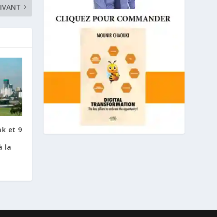
IVANT
k et 9
à la