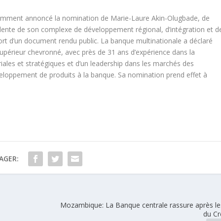
emment annoncé la nomination de Marie-Laure Akin-Olugbade, de
dente de son complexe de développement régional, d’intégration et d
sort d’un document rendu public. La banque multinationale a déclaré
périeur chevronné, avec près de 31 ans d’expérience dans la
ales et stratégiques et d’un leadership dans les marchés des
 développement de produits à la banque. Sa nomination prend effet à
AGER:
Mozambique: La Banque centrale rassure après le
du Cr