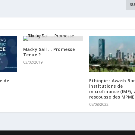
SU
Macky Sall … Promesse
Tenue ?
03/02/2019
e de
Ethiopie : Awash Ban
institutions de
microfinance (IMF), 
rescousse des MPME
09/08/2022