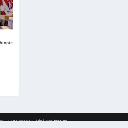
hiopie
x
0 ♦ Site conçu & édité par:
Insolite