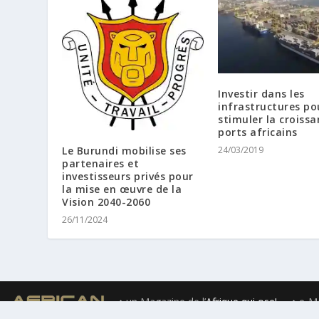
Investir dans les
infrastructures po
stimuler la croissa
ports africains
24/03/2019
Le Burundi mobilise ses
partenaires et
investisseurs privés pour
la mise en œuvre de la
Vision 2040-2060
26/11/2024
♦ un Magazine de l’
Afrique qui ose!
♦ e-Ma