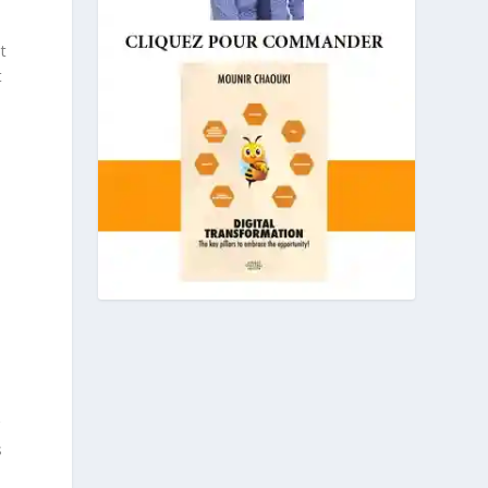
t
t
r
s