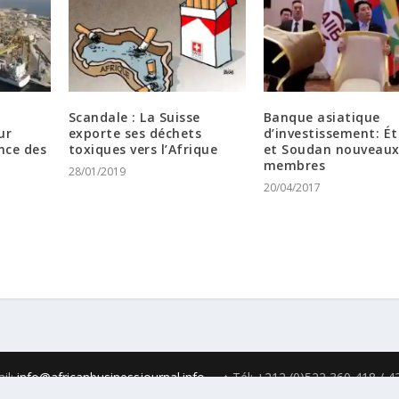
Scandale : La Suisse
Banque asiatique
ur
exporte ses déchets
d’investissement: Ét
nce des
toxiques vers l’Afrique
et Soudan nouveau
membres
28/01/2019
20/04/2017
il:
info@africanbusinessjournal.info
♦ Tél: +212 (0)522 360 418 / 42