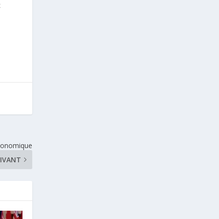
x
économique
IVANT