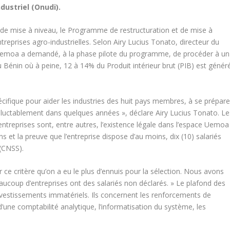
ustriel (Onudi).
 de mise à niveau, le Programme de restructuration et de mise à
reprises agro-industrielles. Selon Airy Lucius Tonato, directeur du
l’Uemoa a demandé, à la phase pilote du programme, de procéder à un
u Bénin où à peine, 12 à 14% du Produit intérieur brut (PIB) est génér
écifique pour aider les industries des huit pays membres, à se prépare
néluctablement dans quelques années », déclare Airy Lucius Tonato. Le
 entreprises sont, entre autres, l’existence légale dans l’espace Uemoa
ns et la preuve que l’entreprise dispose d’au moins, dix (10) salariés
 (CNSS).
 ce critère qu’on a eu le plus d’ennuis pour la sélection. Nous avons
aucoup d’entreprises ont des salariés non déclarés. » Le plafond des
s investissements immatériels. Ils concernent les renforcements de
’une comptabilité analytique, l’informatisation du système, les