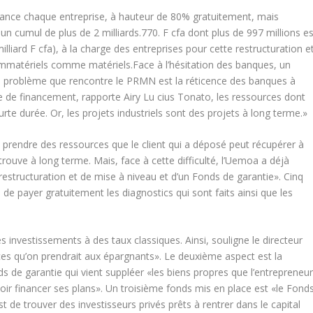
nance chaque entreprise, à hauteur de 80% gratuitement, mais
 un cumul de plus de 2 milliards.770. F cfa dont plus de 997 millions es
illiard F cfa), à la charge des entreprises pour cette restructuration e
 immatériels comme matériels.Face à l’hésitation des banques, un
os problème que rencontre le PRMN est la réticence des banques à
e de financement, rapporte Airy Lu cius Tonato, les ressources dont
te durée. Or, les projets industriels sont des projets à long terme.»
 de prendre des ressources que le client qui a déposé peut récupérer à
trouve à long terme. Mais, face à cette difficulté, l’Uemoa a déjà
restructuration et de mise à niveau et d’un Fonds de garantie». Cinq
e payer gratuitement les diagnostics qui sont faits ainsi que les
s investissements à des taux classiques. Ainsi, souligne le directeur
es qu’on prendrait aux épargnants». Le deuxième aspect est la
s de garantie qui vient suppléer «les biens propres que l’entrepreneu
ir financer ses plans». Un troisième fonds mis en place est «le Fond
st de trouver des investisseurs privés prêts à rentrer dans le capital