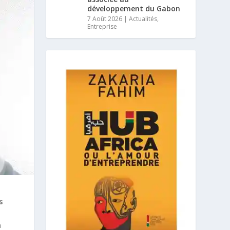
développement du Gabon
7 Août 2026
|
Actualités
,
Entreprise
s
n