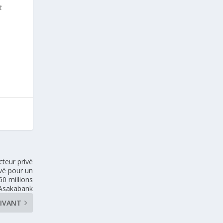
t
teur privé
ivé pour un
60 millions
’Asakabank
IVANT