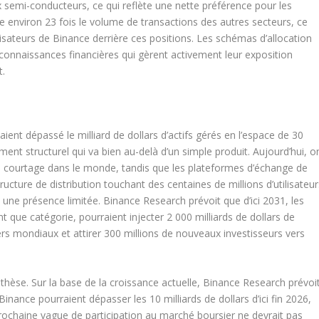
 semi-conducteurs, ce qui reflète une nette préférence pour les
re environ 23 fois le volume de transactions des autres secteurs, ce
ilisateurs de Binance derrière ces positions. Les schémas d’allocation
connaissances financières qui gèrent activement leur exposition
t.
ient dépassé le milliard de dollars d’actifs gérés en l’espace de 30
ent structurel qui va bien au-delà d’un simple produit. Aujourd’hui, o
 courtage dans le monde, tandis que les plateformes d’échange de
cture de distribution touchant des centaines de millions d’utilisateur
 une présence limitée. Binance Research prévoit que d’ici 2031, les
que catégorie, pourraient injecter 2 000 milliards de dollars de
rs mondiaux et attirer 300 millions de nouveaux investisseurs vers
thèse. Sur la base de la croissance actuelle, Binance Research prévoi
Binance pourraient dépasser les 10 milliards de dollars d’ici fin 2026,
rochaine vague de participation au marché boursier ne devrait pas