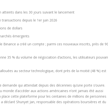
on atteints dans les 30 jours suivant le lancement
e transactions depuis le 1
er
juin 2026
ons de dollars
s marchés émergents
s de Binance a créé un compte ; parmi ces nouveaux inscrits, près de 9
nne 35 % du volume de négociation d’actions, les utilisateurs pouvan
 allouées au secteur technologique, dont près de la moitié (48 %) est
ne demande qui attendait depuis des décennies qu’une porte s’ouvre.
du monde d’accéder aux actions américaines n’ont jamais été aussi
en place cette plateforme pour les centaines de millions de personnes
 », a déclaré Shunyet Jan, responsable des opérations boursières et du