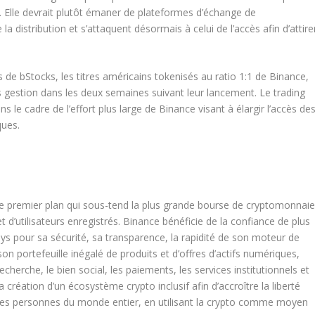
s. Elle devrait plutôt émaner de plateformes d’échange de
 distribution et s’attaquent désormais à celui de l’accès afin d’attire
 de bStocks, les titres américains tokenisés au ratio 1:1 de Binance,
ous gestion dans les deux semaines suivant leur lancement. Le trading
s le cadre de l’effort plus large de Binance visant à élargir l’accès de
ques.
 premier plan qui sous-tend la plus grande bourse de cryptomonnai
’utilisateurs enregistrés. Binance bénéficie de la confiance de plus
ys pour sa sécurité, sa transparence, la rapidité de son moteur de
son portefeuille inégalé de produits et d’offres d’actifs numériques,
recherche, le bien social, les paiements, les services institutionnels et
création d’un écosystème crypto inclusif afin d’accroître la liberté
r les personnes du monde entier, en utilisant la crypto comme moyen