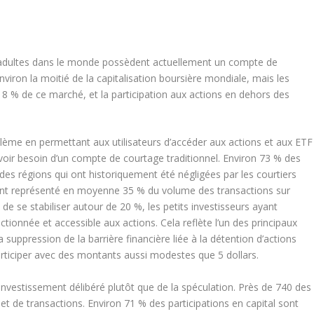
 adultes dans le monde possèdent actuellement un compte de
viron la moitié de la capitalisation boursière mondiale, mais les
18 % de ce marché, et la participation aux actions en dehors des
blème en permettant aux utilisateurs d’accéder aux actions et aux ETF
voir besoin d’un compte de courtage traditionnel. Environ 73 % des
es régions qui ont historiquement été négligées par les courtiers
és ont représenté en moyenne 35 % du volume des transactions sur
 de se stabiliser autour de 20 %, les petits investisseurs ayant
tionnée et accessible aux actions. Cela reflète l’un des principaux
a suppression de la barrière financière liée à la détention d’actions
 participer avec des montants aussi modestes que 5 dollars.
nvestissement délibéré plutôt que de la spéculation. Près de 740 des
jet de transactions. Environ 71 % des participations en capital sont