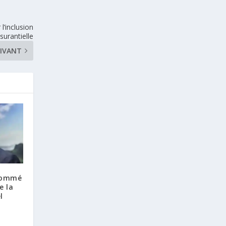
l’inclusion
surantielle
IVANT
 nommé
e la
l