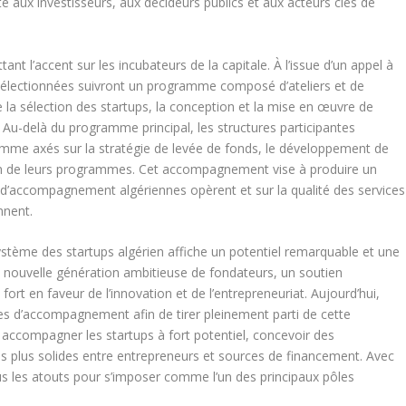
lité aux investisseurs, aux décideurs publics et aux acteurs clés de
nt l’accent sur les incubateurs de la capitale. À l’issue d’un appel à
électionnées suivront un programme composé d’ateliers et de
 la sélection des startups, la conception et la mise en œuvre de
 Au-delà du programme principal, les structures participantes
mme axés sur la stratégie de levée de fonds, le développement de
ration de leurs programmes. Cet accompagnement vise à produire un
s d’accompagnement algériennes opèrent et sur la qualité des services
nnent.
ystème des startups algérien affiche un potentiel remarquable et une
 nouvelle génération ambitieuse de fondateurs, un soutien
ort en faveur de l’innovation et de l’entrepreneuriat. Aujourd’hui,
ures d’accompagnement afin de tirer pleinement parti de cette
t accompagner les startups à fort potentiel, concevoir des
s plus solides entre entrepreneurs et sources de financement. Avec
ous les atouts pour s’imposer comme l’un des principaux pôles