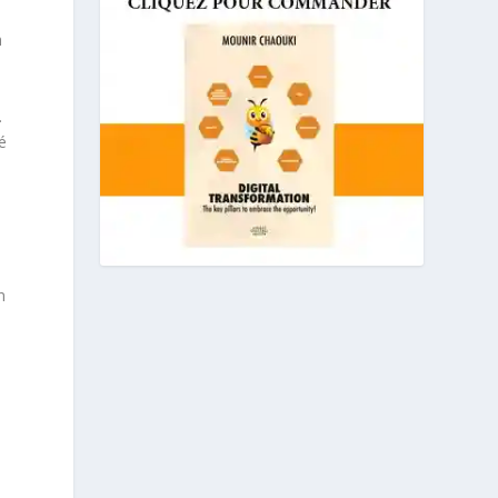
n
.
é
n