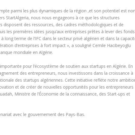
pte parmi les plus dynamiques de la région ,et son potentiel est no
vers StartAlgeria, nous nous engageons à ce que les structures
s disposent des ressources, des cadres méthodologiques et de
is les premières idées jusqu’aux entreprises prêtes à lever des fonds
long terme de l’IFC dans le secteur privé algérien et dans la capacit
ration d’entreprises à fort impact », a souligné Cemile Hacibeyoglu
Banque mondiale en Algérie.
importante pour l’écosystème de soutien aux startups en Algérie. En
pagnement des entrepreneurs, nous investissons dans la croissance à
ationale des startups algériennes. Cette initiative reflète notre ambitio
vation et de créer de nouvelles opportunités pour les entrepreneurs
Ouadah, Ministre de l’Économie de la connaissance, des Start-ups et
enariat avec le gouvernement des Pays-Bas.