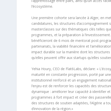
l’apprentissage entre pairs, ainsi qu’un accès faci
l’écosystème.
Une première cohorte sera lancée à Alger, en metta
candidatures, les structures d’accompagnement s
masterclasses sur des thématiques clés telles que
programmes, et la préparation à l’investissement.
bénéficieront de 6 mois de mentorat post-progra
partenariats, la viabilité financière et l’amélio
impact durable sur la manière dont les structure
qu’elles peuvent offrir aux startups qu’elles soutie
Yehia Houry, CEO de Flat6Labs, déclare: « L’écos
maturité en constante progression, porté par une
institutionnel renforcé et un engagement national f
l’enjeu est de renforcer les capacités des struct
dynamique : améliorer leur capacité à identifier e
programmes à fort impact et créer des passerelle
des structures de soutien adaptées, l’Algérie a t
d’innovation de la région.»