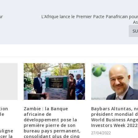
ur
L’Afrique lance le Premier Pacte Panafricain pour 
As
SU
tion
Zambie : la Banque
Baybars Altuntas,
le
africaine de
président mondial d
développement pose la
World Business Ange
première pierre de son
Investors Week 2022
uligne
bureau pays permanent,
27/04/2022
cer la
consolidant plus de cinq