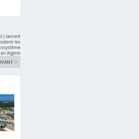
FC) lancent
utenir les
écosystème
 en Algérie
IVANT