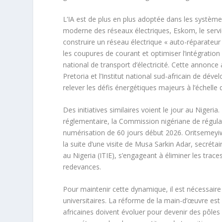
L’IA est de plus en plus adoptée dans les systèmes 
moderne des réseaux électriques, Eskom, le service 
construire un réseau électrique « auto-réparateur »
les coupures de courant et optimiser l’intégratio
national de transport d’électricité. Cette annonce 
Pretoria et l’Institut national sud-africain de déve
relever les défis énergétiques majeurs à l’échelle 
Des initiatives similaires voient le jour au Niger
réglementaire, la Commission nigériane de régul
numérisation de 60 jours début 2026. Oritsemeyiw
la suite d’une visite de Musa Sarkin Adar, secrétair
au Nigeria (ITIE), s’engageant à éliminer les trace
redevances.
Pour maintenir cette dynamique, il est nécessaire 
universitaires. La réforme de la main-d’œuvre est e
africaines doivent évoluer pour devenir des pôle