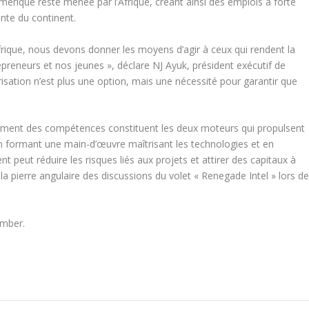
mérique reste menée par l’Afrique, créant ainsi des emplois à forte
ante du continent.
frique, nous devons donner les moyens d’agir à ceux qui rendent la
reneurs et nos jeunes », déclare NJ Ayuk, président exécutif de
risation n’est plus une option, mais une nécessité pour garantir que
pement des compétences constituent les deux moteurs qui propulsent
En formant une main-d’œuvre maîtrisant les technologies et en
nt peut réduire les risques liés aux projets et attirer des capitaux à
a pierre angulaire des discussions du volet « Renegade Intel » lors d
amber.