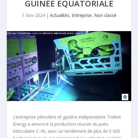
GUINÉE EQUATORIALE
1 Nov 2024
|
Actualités
,
Entreprise
,
Non classé
L’entreprise pétrolière et gazière indépendante Trident
Energy a annoncé la production réussie du puits
intercalaire C-45, avec un rendement de plus de 5 000