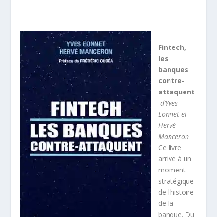
Fintech,
les
banques
contre-
attaquent
d’Yves
Eonnet et
Hervé
Manceron
Ce livre
arrive à un
moment
stratégique
de l’histoire
de la
banque. Du