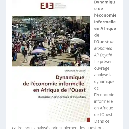
Dynamiqu
e de
l’économie
informelle
en Afrique
de
l’Ouest
de
Mohamed
Ali Deyahi
Le présent
ouvrage
analyse la
dynamique
de
l’économie
informelle
en Afrique
de l’Ouest.
Dans ce
cadre, sont analysés principalement les questions