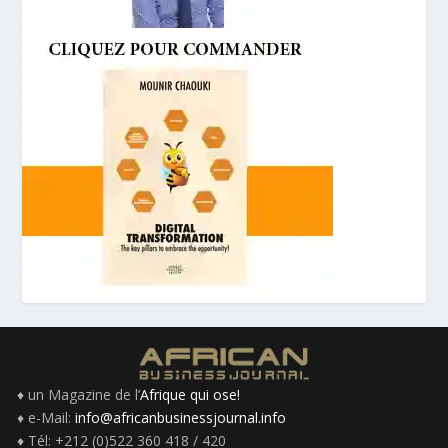
♦ un Magazine de l’
Afrique qui ose!
♦ e-Mail:
info@africanbusinessjournal.info
♦ Tél: +212 (0)522 360 418 / 420