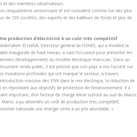
és et des membres observateurs.
on cinquantième anniversaire et est considéré comme l’un des plus
s de 100 sociétés, des experts et des bailleurs de fonds et plus de
Une production d’électricité à un coût très compétitif
Abderrahim El Hafidi, Directeur général de l’ONEE, qui a modéré la
table inaugurale de haut niveau, a saisi l’occasion pour présenter les
derniers développements du modèle électrique marocain. Dans un
document rendu public, il est précisé que son pays a mis l’accent sur
les mutations profondes qui ont marqué le secteur, à travers
l’introduction massive des ENR dans le mix électrique, la réduction de
ut en répondant aux objectifs de protection de l’environnement. Il a
olaire important, d’un facteur de charge élevé surtout au sud du Maroc
e Maroc a pu atteindre un coût de production très compétitif,
conomie nationale une énergie verte à un prix abordable. »