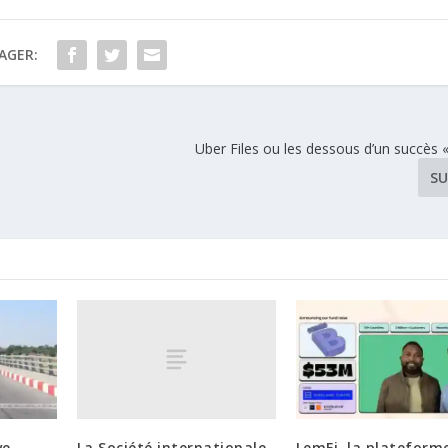
AGER:
Uber Files ou les dessous d’un succès 
SU
La Société internationale
ve
LemFi, la plateform