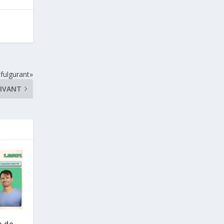
«fulgurant»
IVANT
e de