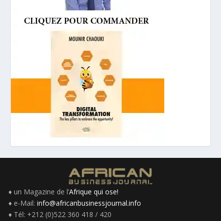
♦ un Magazine de l’
Afrique qui ose!
♦ e-Mail:
info@africanbusinessjournal.info
♦ Tél: +212 (0)522 360 418 / 420