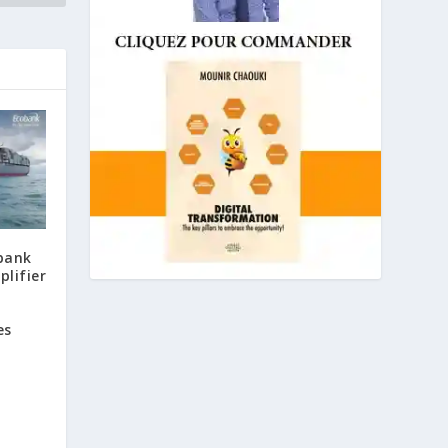
bank
plifier
es