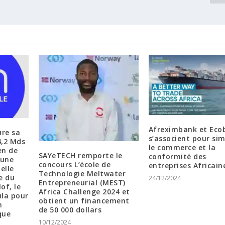
Afreximbank et Eco
ure sa
s’associent pour sim
4,2 Mds
le commerce et la
en de
SAYeTECH remporte le
conformité des
 une
concours L’école de
entreprises Africain
ielle
Technologie Meltwater
e du
24/12/2024
Entrepreneurial (MEST)
of, le
Africa Challenge 2024 et
ula pour
obtient un financement
n
de 50 000 dollars
que
10/12/2024