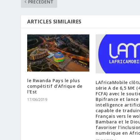
PRÉCÉDENT
ARTICLES SIMILAIRES
le Rwanda Pays le plus
LAfricaMobile clôt
compétitif d’Afrique de
série A de 6,5 M€ (
l’Est
FCFA) avec le souti
Bpifrance et lance
17/06/2019
intelligence artific
capable de traduir
Français vers le wol
Bambara et le Dio
favoriser l’inclusio
numérique en Afri