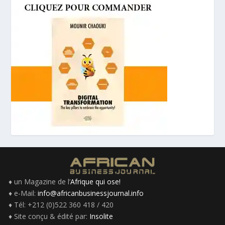
♦ un Magazine de l’
Afrique qui ose!
♦ e-Mail:
info@africanbusinessjournal.info
♦ Tél: +212 (0)522 360 418 / 420
♦ Site conçu & édité par:
Insolite