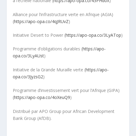
à l’échelle nationale (
https://apo-opa.co/43PHd0X
)
Alliance pour l’infrastructure verte en Afrique (AGIA)
(
https://apo-opa.co/4qJRUvZ
)
Initiative Desert to Power (
https://apo-opa.co/3LyATop
)
Programme d’obligations durables (
https://apo-
opa.co/3LyAUst
)
Initiative de la Grande Muraille verte (
https://apo-
opa.co/3JyzsG2
)
Programme d’investissement vert pour l’Afrique (GIPA)
(
https://apo-opa.co/4oXeuQ9
)
Distribué par APO Group pour African Development
Bank Group (AfDB).