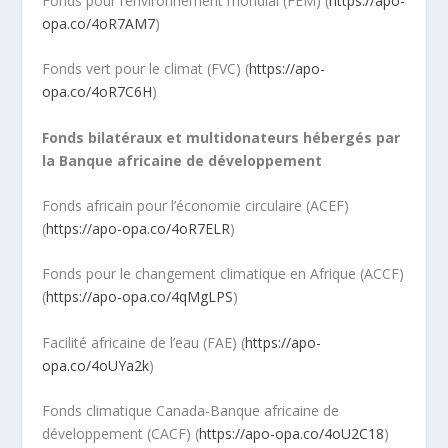
Fonds pour l’environnement mondial (FEM) (
https://apo-
opa.co/4oR7AM7
)
Fonds vert pour le climat (FVC) (
https://apo-
opa.co/4oR7C6H
)
Fonds bilatéraux et multidonateurs hébergés par
la Banque africaine de développement
Fonds africain pour l’économie circulaire (ACEF)
(
https://apo-opa.co/4oR7ELR
)
Fonds pour le changement climatique en Afrique (ACCF)
(
https://apo-opa.co/4qMgLPS
)
Facilité africaine de l’eau (FAE) (
https://apo-
opa.co/4oUYa2k
)
Fonds climatique Canada-Banque africaine de
développement (CACF) (
https://apo-opa.co/4oU2C18
)