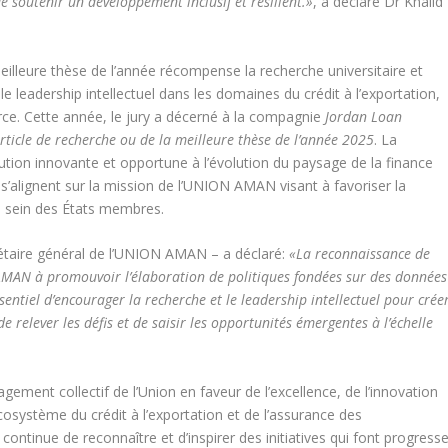
 soutenir un développement inclusif et résilient.»
, a déclaré Dr Khalid
meilleure thèse de l’année récompense la recherche universitaire et
le leadership intellectuel dans les domaines du crédit à l’exportation,
ce. Cette année, le jury a décerné à la compagnie
Jordan Loan
rticle de recherche ou de la meilleure thèse de l’année 2025
. La
ution innovante et opportune à l’évolution du paysage de la finance
 s’alignent sur la mission de l’UNION AMAN visant à favoriser la
au sein des États membres.
rétaire général de l’UNION AMAN – a déclaré:
«La reconnaissance de
AMAN à promouvoir l’élaboration de politiques fondées sur des données
entiel d’encourager la recherche et le leadership intellectuel pour crée
de relever les défis et de saisir les opportunités émergentes à l’échelle
ement collectif de l’Union en faveur de l’excellence, de l’innovation
cosystème du crédit à l’exportation et de l’assurance des
ntinue de reconnaître et d’inspirer des initiatives qui font progresse