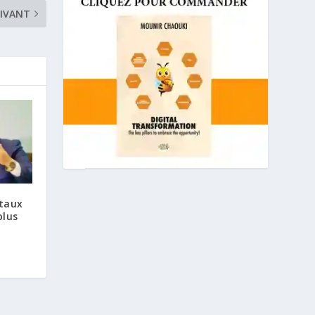
IVANT
 taux
plus