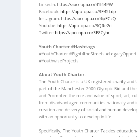
Linkedin:
https://apo-opa.co/41l44PW
Facebook:
https://apo-opa.co/3F45Ldp
​Instagram:
https://apo-opa.co/4ipECzQ
Youtube:
https://apo-opa.co/3QRe2ni
Twitter:
https://apo-opa.co/3F8Cyhr
Youth Charter #Hashtags:
#YouthCharter #Fight4theStreets #LegacyOppor
#YouthwiseProjects
About Youth Charter:
The Youth Charter is a UK registered charity an
part of the Manchester 2000 Olympic Bid and 
and Promoted the role and value of sport, art, cul
from disadvantaged communities nationally and in
creation and delivery of social and human devel
with an opportunity to develop in life.
Specifically, The Youth Charter Tackles educationa