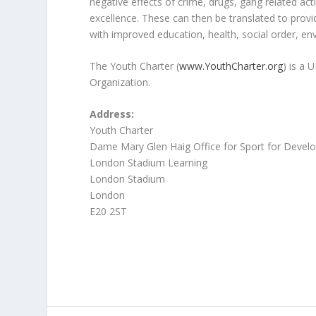
negative effects of crime, drugs, gang related acti
excellence. These can then be translated to provid
with improved education, health, social order, en
The Youth Charter (
www.YouthCharter.org
) is a
Organization.
Address:
Youth Charter
Dame Mary Glen Haig Office for Sport for Deve
London Stadium Learning
London Stadium
London
E20 2ST