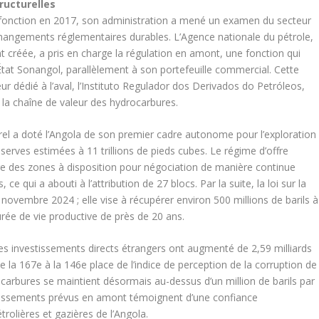
ructurelles
 fonction en 2017, son administration a mené un examen du secteur
hangements réglementaires durables. L’Agence nationale du pétrole,
 créée, a pris en charge la régulation en amont, une fonction qui
État Sonangol, parallèlement à son portefeuille commercial. Cette
eur dédié à l’aval, l’Instituto Regulador dos Derivados do Petróleos,
 la chaîne de valeur des hydrocarbures.
aturel a doté l’Angola de son premier cadre autonome pour l’exploration
serves estimées à 11 trillions de pieds cubes. Le régime d’offre
re des zones à disposition pour négociation de manière continue
 ce qui a abouti à l’attribution de 27 blocs. Par la suite, la loi sur la
novembre 2024 ; elle vise à récupérer environ 500 millions de barils à
urée de vie productive de près de 20 ans.
es investissements directs étrangers ont augmenté de 2,59 milliards
 la 167e à la 146e place de l’indice de perception de la corruption de
carbures se maintient désormais au-dessus d’un million de barils par
vestissements prévus en amont témoignent d’une confiance
trolières et gazières de l’Angola.