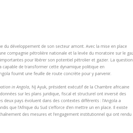
ique du développement de son secteur amont. Avec la mise en place
d’une compagnie pétrolière nationale et la levée du moratoire sur le ga
importantes pour libérer son potentiel pétrolier et gazier. La question
era capable de transformer cette dynamique politique en
ngola fournit une feuille de route concrète pour y parvenir.
ation in Angola
, NJ Ayuk, président exécutif de la Chambre africaine
nées sur les plans juridique, fiscal et structurel ont inversé des
es deux pays évoluent dans des contextes différents : l’Angola a
is que l’Afrique du Sud s’efforce d’en mettre un en place. Il existe
chaînement des mesures et l’engagement institutionnel qui ont rendu