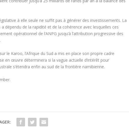
ient contribuer jusqu’à 25 milliards de rands par an à la balance des
gislative à elle seule ne suffit pas à générer des investissements. La
a dépendu de la rapidité et de la cohérence avec lesquelles ces
ement opérationnel de l’ANPG jusqu’à l’attribution progressive des
.
ur le Karoo, l’Afrique du Sud a mis en place son propre cadre
ise en œuvre déterminera si la vague actuelle d’intérêt pour
ustrale s’étendra enfin au sud de la frontière namibienne.
amber.
AGER: