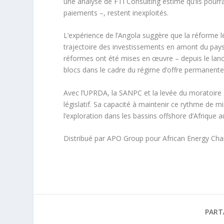
une analyse de FTI Consulting estime qu’ils pourra
paiements –, restent inexploités.
L’expérience de l’Angola suggère que la réforme lé
trajectoire des investissements en amont du pays 
réformes ont été mises en œuvre – depuis le lanc
blocs dans le cadre du régime d’offre permanente
Avec l’UPRDA, la SANPC et la levée du moratoire s
législatif. Sa capacité à maintenir ce rythme de m
l’exploration dans les bassins offshore d’Afrique a
Distribué par APO Group pour African Energy Ch
PART