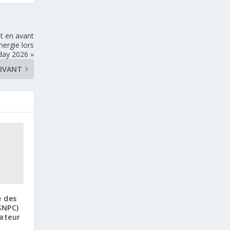
t en avant
nergie lors
day 2026 »
IVANT
e des
SNPC)
rateur
a