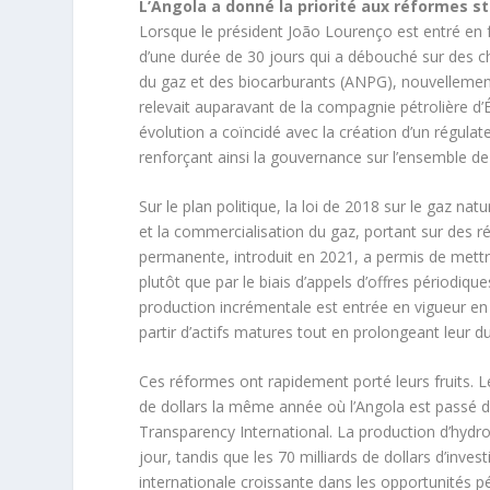
L’Angola a donné la priorité aux réformes st
Lorsque le président João Lourenço est entré en
d’une durée de 30 jours qui a débouché sur des c
du gaz et des biocarburants (ANPG), nouvellement
relevait auparavant de la compagnie pétrolière d’
évolution a coïncidé avec la création d’un régulat
renforçant ainsi la gouvernance sur l’ensemble de
Sur le plan politique, la loi de 2018 sur le gaz n
et la commercialisation du gaz, portant sur des ré
permanente, introduit en 2021, a permis de mett
plutôt que par le biais d’appels d’offres périodiques,
production incrémentale est entrée en vigueur en 
partir d’actifs matures tout en prolongeant leur d
Ces réformes ont rapidement porté leurs fruits. L
de dollars la même année où l’Angola est passé de
Transparency International. La production d’hydro
jour, tandis que les 70 milliards de dollars d’in
internationale croissante dans les opportunités pé