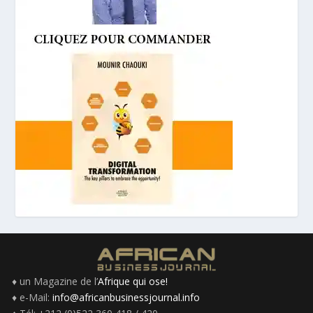
♦ un Magazine de l’
Afrique qui ose!
♦ e-Mail:
info@africanbusinessjournal.info