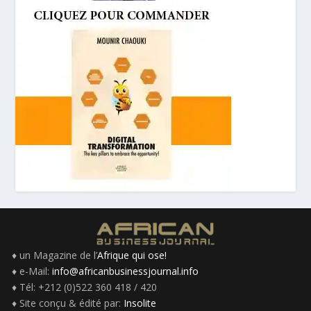
♦ un Magazine de l’
Afrique qui ose!
♦ e-Mail:
info@africanbusinessjournal.info
♦ Tél: +212 (0)522 360 418 / 420
♦ Site conçu & édité par:
Insolite