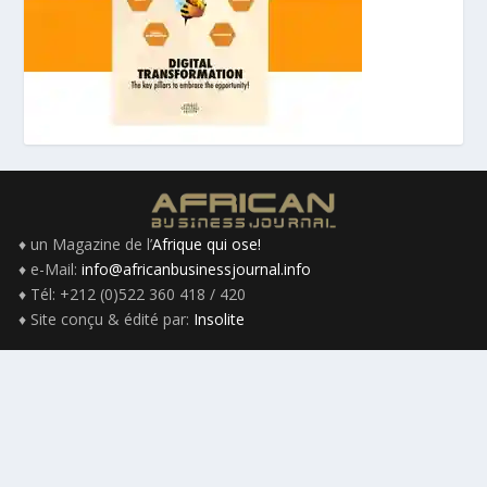
♦ un Magazine de l’
Afrique qui ose!
♦ e-Mail:
info@africanbusinessjournal.info
♦ Tél: +212 (0)522 360 418 / 420
♦ Site conçu & édité par:
Insolite